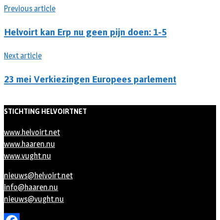
Previous article
Helvoirt kan Erp nu geen pijn doen: 1-5
Next article
23 mei Verkiezingen Europees parlement
STICHTING HELVOIRTNET
www.helvoirt.net
www.haaren.nu
www.vught.nu
nieuws@helvoirt.net
info@haaren.nu
nieuws@vught.nu