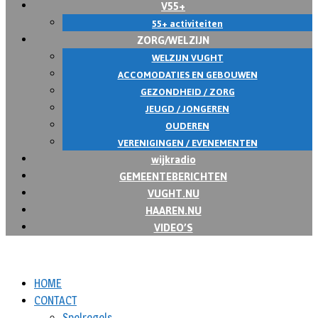
V55+
55+ activiteiten
ZORG/WELZIJN
WELZIJN VUGHT
ACCOMODATIES EN GEBOUWEN
GEZONDHEID / ZORG
JEUGD / JONGEREN
OUDEREN
VERENIGINGEN / EVENEMENTEN
wijkradio
GEMEENTEBERICHTEN
VUGHT.NU
HAAREN.NU
VIDEO’S
HOME
CONTACT
Spelregels