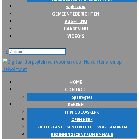
wijkradio
GEMEENTEBERICHTEN
VUGHT.NU
HAAREN.NU
VIDEO’S
x
HOME
CONTACT
Spelregels
KERKEN
H. NICOLAASKERK
OPEN KERK
PROTESTANTE GEMEENTE HELEVOIRT-HAAREN
BEZINNINGSCENTRUM EMMAUS