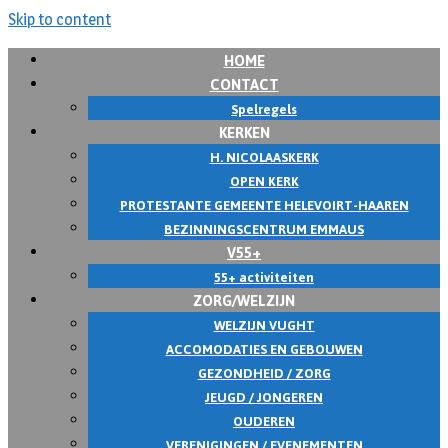
Skip to content
HOME
CONTACT
Spelregels
KERKEN
H. NICOLAASKERK
OPEN KERK
PROTESTANTE GEMEENTE HELEVOIRT-HAAREN
BEZINNINGSCENTRUM EMMAUS
V55+
55+ activiteiten
ZORG/WELZIJN
WELZIJN VUGHT
ACCOMODATIES EN GEBOUWEN
GEZONDHEID / ZORG
JEUGD / JONGEREN
OUDEREN
VERENIGINGEN / EVENEMENTEN