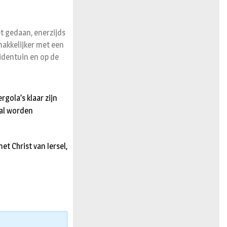
t gedaan, enerzijds
akkelijker met een
identuin en op de
gola’s klaar zijn
 al worden
t Christ van Iersel,