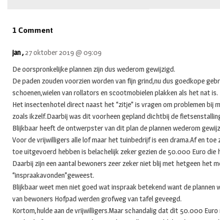
1 Comment
jan ,
27 oktober 2019 @ 09:09
De oorspronkelijke plannen zijn dus wederom gewijzigd.
De paden zouden voorzien worden van fijn grind,nu dus goedkope gebr
schoenen,wielen van rollators en scootmobielen plakken als het nat is.
Het insectenhotel direct naast het “zitje” is vragen om problemen bij m
zoals ikzelf.Daarbij was dit voorheen gepland dichtbij de fietsenstalli
Blijkbaar heeft de ontwerpster van dit plan de plannen wederom gewijz
Voor de vrijwilligers alle lof maar het tuinbedrijf is een drama.Af en to
toe uitgevoerd hebben is belachelijk zeker gezien de 50.000 Euro die h
Daarbij zijn een aantal bewoners zeer zeker niet blij met hetgeen het
“inspraakavonden”geweest.
Blijkbaar weet men niet goed wat inspraak betekend want de plannen w
van bewoners Hofpad werden grofweg van tafel geveegd.
Kortom,hulde aan de vrijwilligers.Maar schandalig dat dit 50.000 Eur