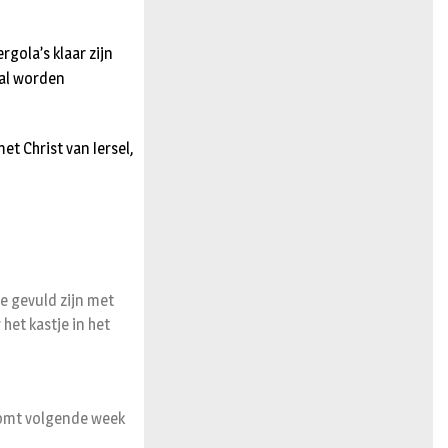
n
gola’s klaar zijn
 al worden
t Christ van Iersel,
e gevuld zijn met
et kastje in het
komt volgende week