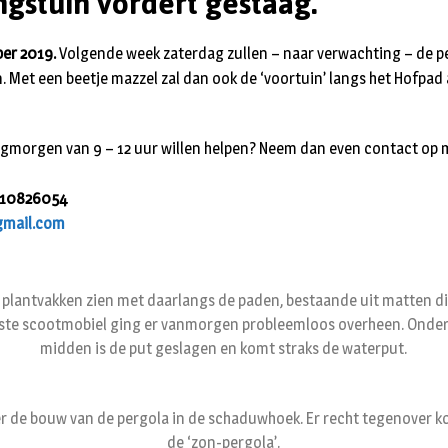
ngstuin vordert gestaag.
ber 2019.
Volgende week zaterdag zullen – naar verwachting – de per
. Met een beetje mazzel zal dan ook de ‘voortuin’ langs het Hofpad
gmorgen van 9 – 12 uur willen helpen? Neem dan even contact op me
0610826054
gmail.com
e plantvakken zien met daarlangs de paden, bestaande uit matten di
rste scootmobiel ging er vanmorgen probleemloos overheen. Onder h
midden is de put geslagen en komt straks de waterput.
er de bouw van de pergola in de schaduwhoek. Er recht tegenover 
de ‘zon-pergola’.