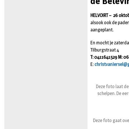
de Belevi
HELVOIRT – 26 okto
alsook ook de paden
aangeplant.
En mocht je zaterda
Tilburgstraat 4
T: 0411641529 M: 
E:
christvaniersel@
Deze foto laat d
schelpen. De ee
Deze foto gaat ov