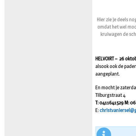
Hier zie je deels 
omdat het wel moo
kruiwagen de sch
HELVOIRT – 26 okto
alsook ook de paden
aangeplant.
En mocht je zaterda
Tilburgstraat 4
T: 0411641529 M: 
E:
christvaniersel@