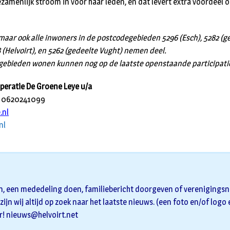
zamenlijk stroom in voor haar leden, en dat levert extra voordeel o
maar ook alle inwoners in de postcodegebieden 5296 (Esch), 5282 (ge
 (Helvoirt), en 5262 (gedeelte Vught) nemen deel.
gebieden wonen kunnen nog op de laatste openstaande participatie
peratie De Groene Leye u/a
n 0620241099
.nl
nl
n, een mededeling doen, familiebericht doorgeven of verenigingsni
zijn wij altijd op zoek naar het laatste nieuws. (een foto en/of logo
r!
nieuws@helvoirt.net