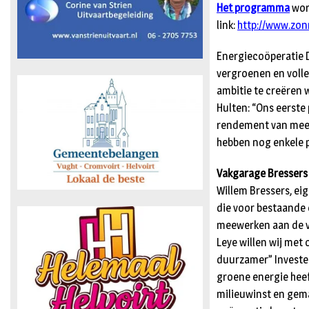
Het programma
wor
link:
http://www.zon
Energiecoöperatie D
vergroenen en voll
ambitie te creëren 
Hulten: “Ons eerste
rendement van meer
hebben nog enkele 
Vakgarage Bressers
Willem Bressers, ei
die voor bestaande 
meewerken aan de v
Leye willen wij me
duurzamer” Investe
groene energie heef
milieuwinst en gema