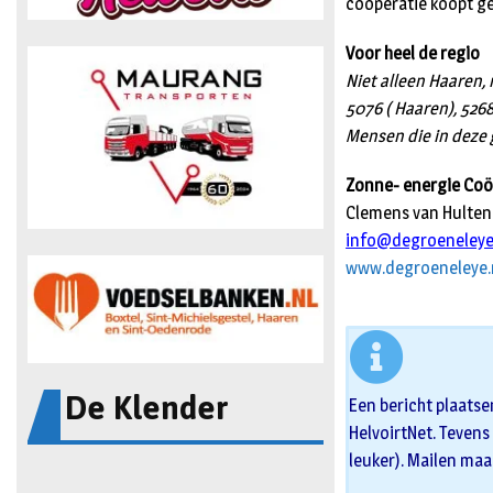
coöperatie koopt ge
Voor heel de regio
Niet alleen Haaren, 
5076 ( Haaren), 5268
Mensen die in deze 
Zonne- energie Coö
Clemens van Hulte
info@degroeneleye
www.degroeneleye.
De Klender
Een bericht plaatse
HelvoirtNet. Tevens 
leuker). Mailen maa