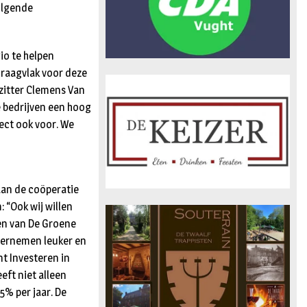
olgende
io te helpen
raagvlak voor deze
rzitter Clemens Van
 bedrijven een hoog
ect ook voor. We
 aan de coöperatie
 “Ook wij willen
en van De Groene
dernemen leuker en
t Investeren in
eft niet alleen
5% per jaar. De