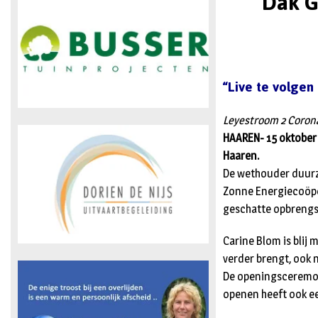
Dak G
“Live te volge
Leyestroom 2 Coron
HAAREN- 15 oktober 
Haaren.
De wethouder duurz
Zonne Energiecoöper
geschatte opbrengst
Carine Blom is blij
verder brengt, ook 
De openingsceremoni
openen heeft ook ee