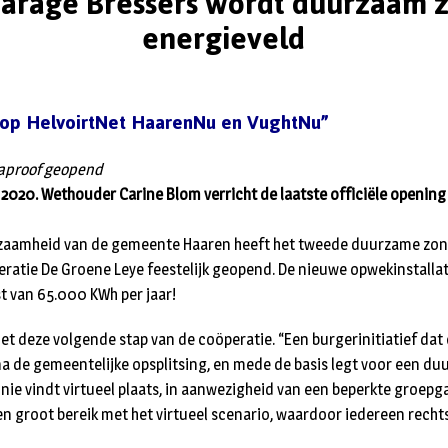
arage Bressers wordt duurzaam 
energieveld
n op HelvoirtNet HaarenNu en VughtNu”
aproof geopend
2020. Wethouder Carine Blom verricht de laatste officiële openin
aamheid van de gemeente Haaren heeft het tweede duurzame zon
atie De Groene Leye feestelijk geopend. De nieuwe opwekinstallati
 van 65.000 KWh per jaar!
 met deze volgende stap van de coöperatie. “Een burgerinitiatief d
na de gemeentelijke opsplitsing, en mede de basis legt voor een 
e vindt virtueel plaats, in aanwezigheid van een beperkte groep
n groot bereik met het virtueel scenario, waardoor iedereen rechts