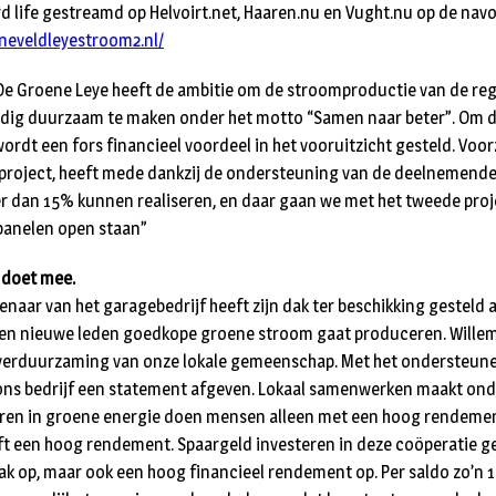
d life gestreamd op Helvoirt.net, Haaren.nu en Vught.nu op de nav
neveldleyestroom2.nl/
e Groene Leye heeft de ambitie om de stroomproductie van de reg
edig duurzaam te maken onder het motto “Samen naar beter”. Om d
wordt een fors financieel voordeel in het vooruitzicht gesteld. Voo
 project, heeft mede dankzij de ondersteuning van de deelnemende
 dan 15% kunnen realiseren, en daar gaan we met het tweede proj
panelen open staan”
 doet mee.
genaar van het garagebedrijf heeft zijn dak ter beschikking gesteld
en nieuwe leden goedkope groene stroom gaat produceren. Willem:
erduurzaming van onze lokale gemeenschap. Met het ondersteun
t ons bedrijf een statement afgeven. Lokaal samenwerken maakt on
ren in groene energie doen mensen alleen met een hoog rendemen
t een hoog rendement. Spaargeld investeren in deze coöperatie ge
k op, maar ook een hoog financieel rendement op. Per saldo zo’n 1