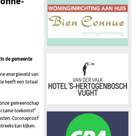
zonne-
n
g in de gemeente
ne energieveld van
e heeft een totaal
at onze gemeenschap
duurzame toekomst”
gasten. Coronaproof
treeks kan kijken.