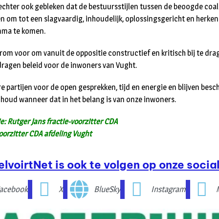
echter ook gebleken dat de bestuursstijlen tussen de beoogde coali
len om tot een slagvaardig, inhoudelijk, oplossingsgericht en herke
mma te komen.
rom voor om vanuit de oppositie constructief en kritisch bij te dra
ragen beleid voor de inwoners van Vught.
e partijen voor de open gesprekken, tijd en energie en blijven besc
houd wanneer dat in het belang is van onze inwoners.
e: Rutger Jans fractie-voorzitter CDA
orzitter CDA afdeling Vught
elvoirtNet is ook te volgen op onze social
acebook
X
BlueSky
Instagram