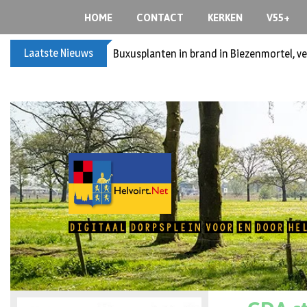
HOME
CONTACT
KERKEN
V55+
Laatste Nieuws
Buxusplanten in brand in Biezenmortel, v