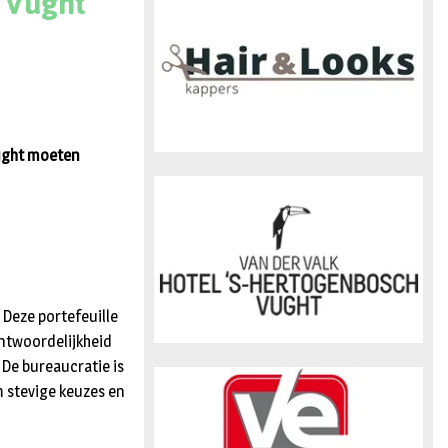
n Vught
n
Vught moeten
 Deze portefeuille
antwoordelijkheid
 De bureaucratie is
 stevige keuzes en