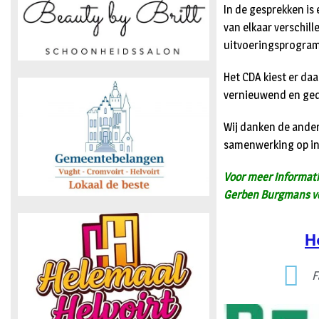
In de gesprekken is 
van elkaar verschil
uitvoeringsprogra
Het CDA kiest er daa
vernieuwend en ged
Wij danken de ander
samenwerking op in
Voor meer informati
Gerben Burgmans vo
H
F