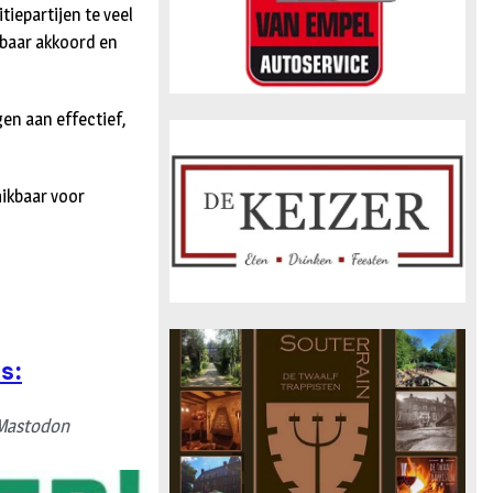
tiepartijen te veel
nbaar akkoord en
gen aan effectief,
hikbaar voor
s:
Mastodon