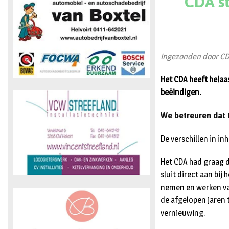
CDA st
Ingezonden door CD
Het CDA heeft hela
beëindigen.
We betreuren dat 
De verschillen in i
Het CDA had graag de
sluit direct aan bij
nemen en werken van
de afgelopen jaren
vernieuwing.