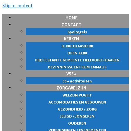
Skip to content
HOME
CONTACT
Spelregels
KERKEN
H. NICOLAASKERK
OPEN KERK
PROTESTANTE GEMEENTE HELEVOIRT-HAAREN
BEZINNINGSCENTRUM EMMAUS
V55+
55+ activiteiten
ZORG/WELZIJN
WELZIJN VUGHT
ACCOMODATIES EN GEBOUWEN
GEZONDHEID / ZORG
JEUGD / JONGEREN
OUDEREN
VERENIGINGEN / EVENEMENTEN