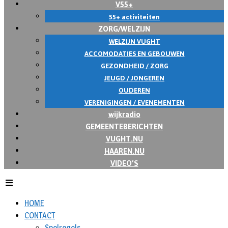
V55+
55+ activiteiten
ZORG/WELZIJN
WELZIJN VUGHT
ACCOMODATIES EN GEBOUWEN
GEZONDHEID / ZORG
JEUGD / JONGEREN
OUDEREN
VERENIGINGEN / EVENEMENTEN
wijkradio
GEMEENTEBERICHTEN
VUGHT.NU
HAAREN.NU
VIDEO’S
HOME
CONTACT
Spelregels