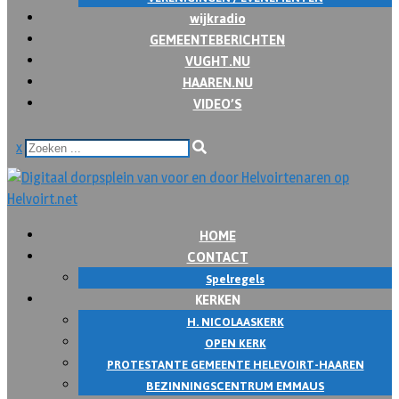
wijkradio
GEMEENTEBERICHTEN
VUGHT.NU
HAAREN.NU
VIDEO’S
x
HOME
CONTACT
Spelregels
KERKEN
H. NICOLAASKERK
OPEN KERK
PROTESTANTE GEMEENTE HELEVOIRT-HAAREN
BEZINNINGSCENTRUM EMMAUS