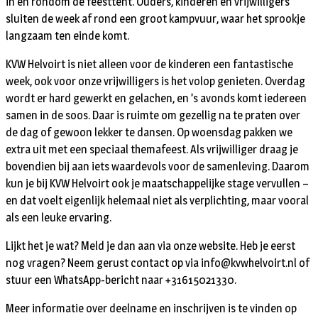
in en rondom de feesttent. Ouders, kinderen en vrijwilligers
sluiten de week af rond een groot kampvuur, waar het sprookje
langzaam ten einde komt.
KVW Helvoirt is niet alleen voor de kinderen een fantastische
week, ook voor onze vrijwilligers is het volop genieten. Overdag
wordt er hard gewerkt en gelachen, en ’s avonds komt iedereen
samen in de soos. Daar is ruimte om gezellig na te praten over
de dag of gewoon lekker te dansen. Op woensdag pakken we
extra uit met een speciaal themafeest. Als vrijwilliger draag je
bovendien bij aan iets waardevols voor de samenleving. Daarom
kun je bij KVW Helvoirt ook je maatschappelijke stage vervullen –
en dat voelt eigenlijk helemaal niet als verplichting, maar vooral
als een leuke ervaring.
Lijkt het je wat? Meld je dan aan via onze website. Heb je eerst
nog vragen? Neem gerust contact op via info@kvwhelvoirt.nl of
stuur een WhatsApp-bericht naar +31615021330.
Meer informatie over deelname en inschrijven is te vinden op