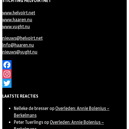
STICHTING HELVOIRTNET
www.helvoirt.net
www.haaren.nu
www.vught.nu
nieuws@helvoirt.net
info@haaren.nu
nieuws@vught.nu
Facebook
Instagram
Twitter
LAATSTE REACTIES
Nelleke de bresser
op
Overleden: Annie Bolenius –
Berkelmans
Peter Tuerlings
op
Overleden: Annie Bolenius –