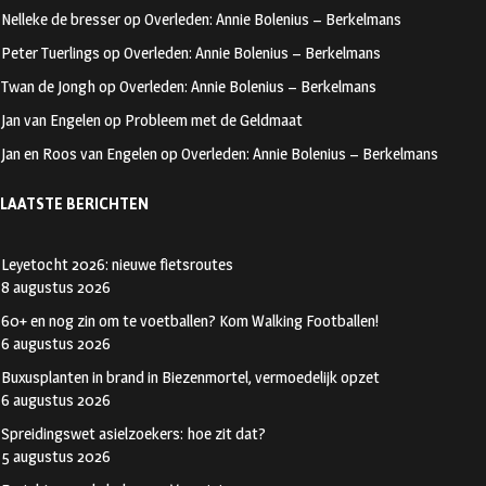
oo
ra
er
Nelleke de bresser
op
Overleden: Annie Bolenius – Berkelmans
k
m
Peter Tuerlings
op
Overleden: Annie Bolenius – Berkelmans
Twan de Jongh
op
Overleden: Annie Bolenius – Berkelmans
Jan van Engelen
op
Probleem met de Geldmaat
Jan en Roos van Engelen
op
Overleden: Annie Bolenius – Berkelmans
LAATSTE BERICHTEN
Leyetocht 2026: nieuwe fietsroutes
8 augustus 2026
60+ en nog zin om te voetballen? Kom Walking Footballen!
6 augustus 2026
Buxusplanten in brand in Biezenmortel, vermoedelijk opzet
6 augustus 2026
Spreidingswet asielzoekers: hoe zit dat?
5 augustus 2026