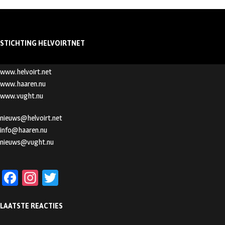
STICHTING HELVOIRTNET
www.helvoirt.net
www.haaren.nu
www.vught.nu
nieuws@helvoirt.net
info@haaren.nu
nieuws@vught.nu
Fa
In
T
ce
st
wi
LAATSTE REACTIES
b
ag
tt