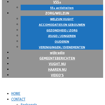
V55+
55+ activiteiten
ZORG/WELZIJN
WELZIJN VUGHT
ACCOMODATIES EN GEBOUWEN
GEZONDHEID / ZORG
JEUGD / JONGEREN
OUDEREN
VERENIGINGEN / EVENEMENTEN
wijkradio
GEMEENTEBERICHTEN
VUGHT.NU
HAAREN.NU
VIDEO’S
HOME
CONTACT
Spelregels