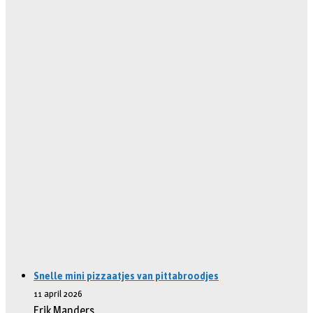
Snelle mini pizzaatjes van pittabroodjes
11 april 2026
Erik Manders