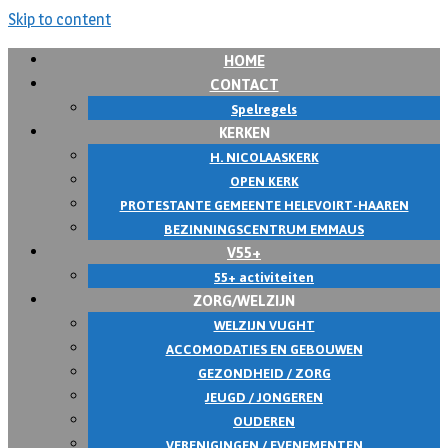
Skip to content
HOME
CONTACT
Spelregels
KERKEN
H. NICOLAASKERK
OPEN KERK
PROTESTANTE GEMEENTE HELEVOIRT-HAAREN
BEZINNINGSCENTRUM EMMAUS
V55+
55+ activiteiten
ZORG/WELZIJN
WELZIJN VUGHT
ACCOMODATIES EN GEBOUWEN
GEZONDHEID / ZORG
JEUGD / JONGEREN
OUDEREN
VERENIGINGEN / EVENEMENTEN