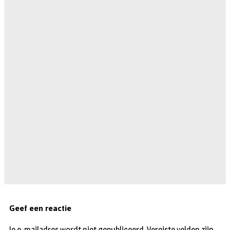
Geef een reactie
Je e-mailadres wordt niet gepubliceerd.
Vereiste velden zijn