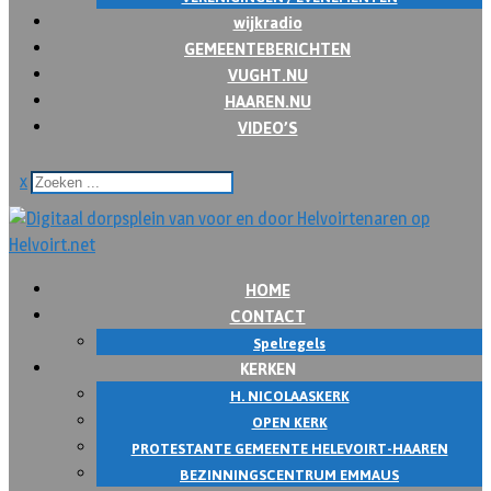
wijkradio
GEMEENTEBERICHTEN
VUGHT.NU
HAAREN.NU
VIDEO’S
x
HOME
CONTACT
Spelregels
KERKEN
H. NICOLAASKERK
OPEN KERK
PROTESTANTE GEMEENTE HELEVOIRT-HAAREN
BEZINNINGSCENTRUM EMMAUS