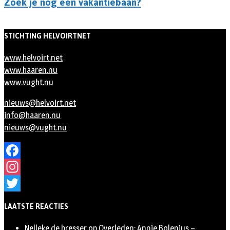
Zoek je nog een vakantiebaan?
STICHTING HELVOIRTNET
www.helvoirt.net
www.haaren.nu
www.vught.nu
nieuws@helvoirt.net
info@haaren.nu
nieuws@vught.nu
Facebook
Instagram
Twitter
LAATSTE REACTIES
Nelleke de bresser
op
Overleden: Annie Bolenius –