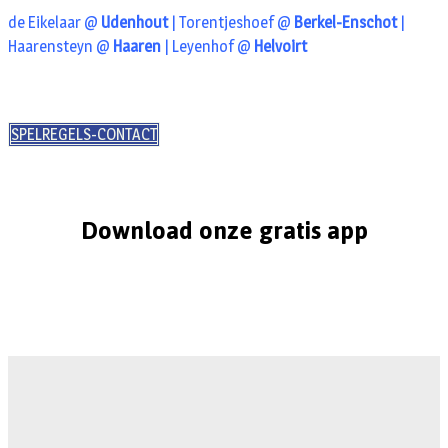
de Eikelaar @
Udenhout
| Torentjeshoef @
Berkel-Enschot
|
Haarensteyn @
Haaren
| Leyenhof @
Helvoirt
SPELREGELS-CONTACT
Download onze gratis app