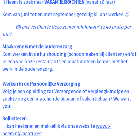
’t Heem is zoek naar
VAKANTIEKRACHTEN
(vanaf 16 jaar)
Kom van juni tot en met september gezellig bij ons werken 🙂
Bij ons verdien je deze zomer minimaal € 12,50 bruto per
uur!
Maak kennis met de ouderenzorg
Kom werken in de huishouding (schoonmaken bij cliënten) en/of
in een van onze restaurants en maak meteen kennis met het
werk in de ouderenzorg.
Werken in de Persoonlijke Verzorging
Volg je een opleiding tot Verzorgende of Verpleegkundige en
zoek je nog een matchende bijbaan of vakantiebaan? We want
you!
Solliciteren
…kan heel snel en makkelijk via onze website
www.t-
heem.nl/vacatures
!