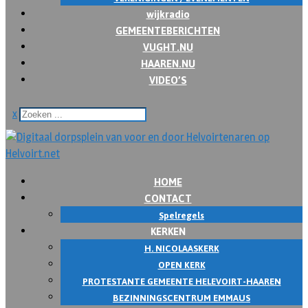
wijkradio
GEMEENTEBERICHTEN
VUGHT.NU
HAAREN.NU
VIDEO’S
x
HOME
CONTACT
Spelregels
KERKEN
H. NICOLAASKERK
OPEN KERK
PROTESTANTE GEMEENTE HELEVOIRT-HAAREN
BEZINNINGSCENTRUM EMMAUS