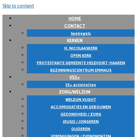
Skip to content
HOME
CONTACT
Spelregels
KERKEN
H. NICOLAASKERK
OPEN KERK
PROTESTANTE GEMEENTE HELEVOIRT-HAAREN
BEZINNINGSCENTRUM EMMAUS
V55+
55+ activiteiten
ZORG/WELZIJN
WELZIJN VUGHT
ACCOMODATIES EN GEBOUWEN
GEZONDHEID / ZORG
JEUGD / JONGEREN
OUDEREN
VERENIGINGEN / EVENEMENTEN