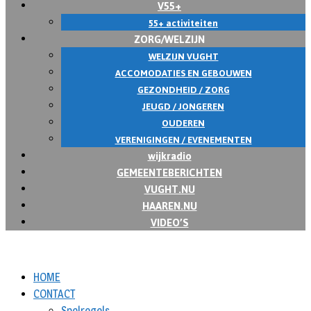
V55+
55+ activiteiten
ZORG/WELZIJN
WELZIJN VUGHT
ACCOMODATIES EN GEBOUWEN
GEZONDHEID / ZORG
JEUGD / JONGEREN
OUDEREN
VERENIGINGEN / EVENEMENTEN
wijkradio
GEMEENTEBERICHTEN
VUGHT.NU
HAAREN.NU
VIDEO’S
HOME
CONTACT
Spelregels