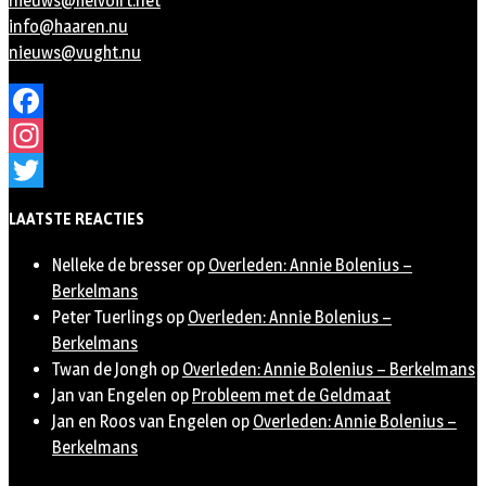
nieuws@helvoirt.net
info@haaren.nu
nieuws@vught.nu
Facebook
Instagram
Twitter
LAATSTE REACTIES
Nelleke de bresser
op
Overleden: Annie Bolenius –
Berkelmans
Peter Tuerlings
op
Overleden: Annie Bolenius –
Berkelmans
Twan de Jongh
op
Overleden: Annie Bolenius – Berkelmans
Jan van Engelen
op
Probleem met de Geldmaat
Jan en Roos van Engelen
op
Overleden: Annie Bolenius –
Berkelmans