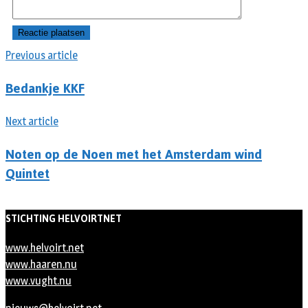
Previous article
Bedankje KKF
Next article
Noten op de Noen met het Amsterdam wind
Quintet
STICHTING HELVOIRTNET
www.helvoirt.net
www.haaren.nu
www.vught.nu