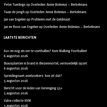
k
m
Peter Tuerlings
op
Overleden: Annie Bolenius – Berkelmans
Twan de Jongh
op
Overleden: Annie Bolenius – Berkelmans
Jan van Engelen
op
Probleem met de Geldmaat
Jan en Roos van Engelen
op
Overleden: Annie Bolenius – Berkelmans
LAATSTE BERICHTEN
60+ en nog zin om te voetballen? Kom Walking Footballen!
6 augustus 2026
Buxusplanten in brand in Biezenmortel, vermoedelijk opzet
6 augustus 2026
Spreidingswet asielzoekers: hoe zit dat?
5 augustus 2026
Bericht voor de leden van Vereniging 55+
5 augustus 2026
Valse collecte KVW
5 augustus 2026