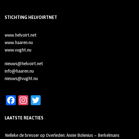
STICHTING HELVOIRTNET
www.helvoirt.net
www.haaren.nu
www.vught.nu
nieuws@helvoirt.net
info@haaren.nu
nieuws@vught.nu
Fa
In
T
ce
st
wi
LAATSTE REACTIES
b
ag
tt
oo
ra
er
Nelleke de bresser
op
Overleden: Annie Bolenius – Berkelmans