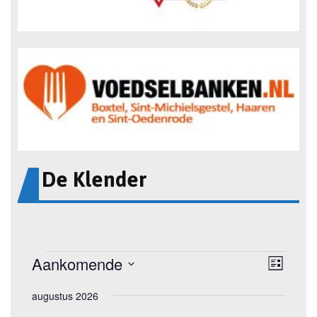
De Klender