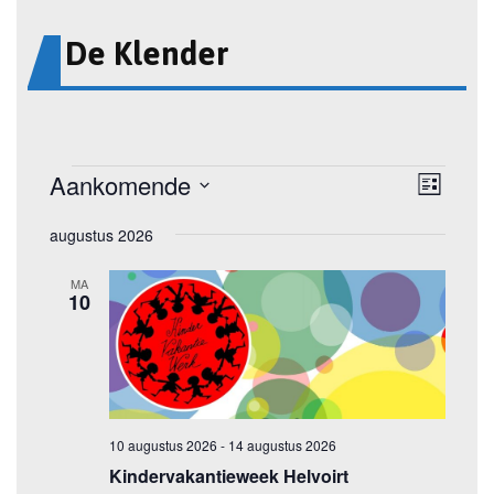
De Klender