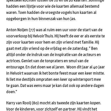
spektakel kochten tussen de 10 en de 20 kaarten. Sommige
hadden een lijstje voor wie de kaarten allemaal bestemd
waren. Toen hadden de vroegste vogels hun kaarten al
opgeborgen in hun binnenzak van hun jas.
Anton Noijen (77) was al ruim een uur voor de start van de
voorverkoop bij HelvoirThuis. Hij heeft de eer er als eerste te
zijn voor kaarten voor hem en zijn vriend met familie. Hij
gaat met zijn vriend op de vrijdag en de zaterdag. ” Ben
altijd onder de indruk van de inspiratie van de acteurs en
actrices. Geniet van de tonpraters en smul van de
entourage. En dat doen we al jaren. Woon dit jaar al 40 jaar
in Helvoirt waarvan ik het bonte feest maar een keer mistte.
Ik liet me destijds ompraten een keer op wintersport mee
te gaan. Dat was eens maar je kan dat ook op andere dagen
doen.”
Harry van Rooij (80) mocht als tweede zijn kaarten kopen.
Voor de kinderen, voor zichzelf en partner. Hij vindt het