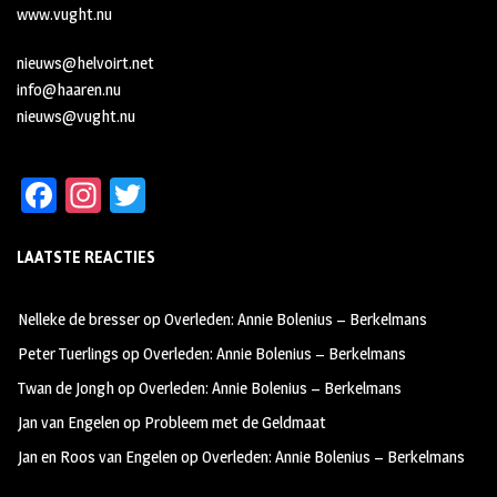
www.vught.nu
nieuws@helvoirt.net
info@haaren.nu
nieuws@vught.nu
Fa
In
T
ce
st
wi
LAATSTE REACTIES
b
ag
tt
oo
ra
er
Nelleke de bresser
op
Overleden: Annie Bolenius – Berkelmans
k
m
Peter Tuerlings
op
Overleden: Annie Bolenius – Berkelmans
Twan de Jongh
op
Overleden: Annie Bolenius – Berkelmans
Jan van Engelen
op
Probleem met de Geldmaat
Jan en Roos van Engelen
op
Overleden: Annie Bolenius – Berkelmans