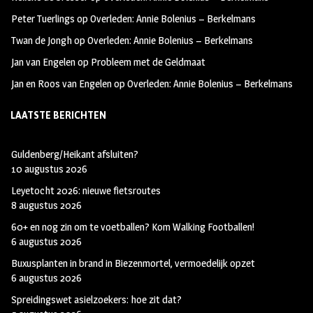
k
m
Peter Tuerlings
op
Overleden: Annie Bolenius – Berkelmans
Twan de Jongh
op
Overleden: Annie Bolenius – Berkelmans
Jan van Engelen
op
Probleem met de Geldmaat
Jan en Roos van Engelen
op
Overleden: Annie Bolenius – Berkelmans
LAATSTE BERICHTEN
Guldenberg/Heikant afsluiten?
10 augustus 2026
Leyetocht 2026: nieuwe fietsroutes
8 augustus 2026
60+ en nog zin om te voetballen? Kom Walking Footballen!
6 augustus 2026
Buxusplanten in brand in Biezenmortel, vermoedelijk opzet
6 augustus 2026
Spreidingswet asielzoekers: hoe zit dat?