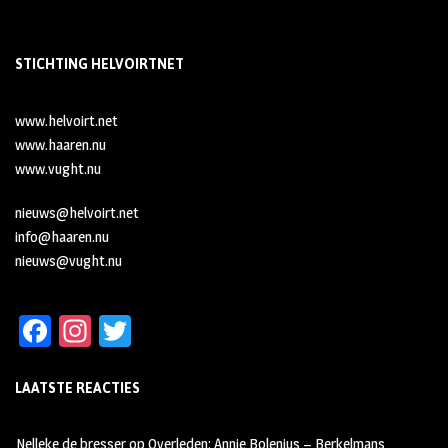
STICHTING HELVOIRTNET
www.helvoirt.net
www.haaren.nu
www.vught.nu
nieuws@helvoirt.net
info@haaren.nu
nieuws@vught.nu
Fa
In
T
ce
st
wi
LAATSTE REACTIES
b
ag
tt
oo
ra
er
Nelleke de bresser
op
Overleden: Annie Bolenius – Berkelmans