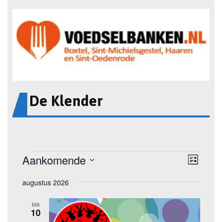
De Klender