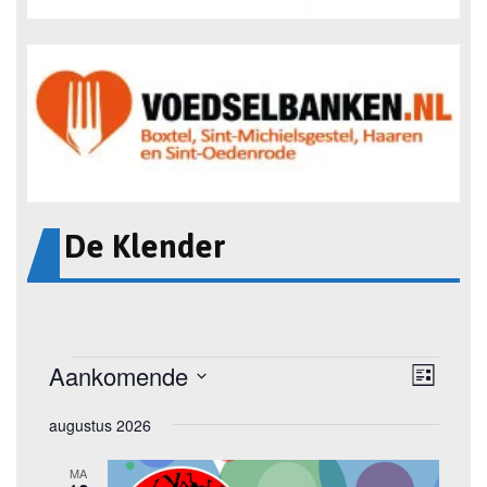
De Klender