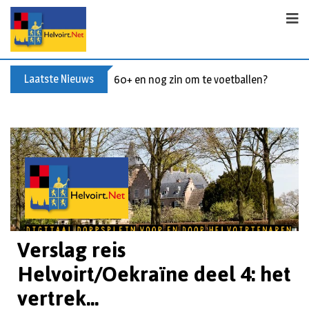
Laatste Nieuws
Buxusplanten in brand in Biezenmortel, v
Verslag reis
Helvoirt/Oekraïne deel 4: het
vertrek...