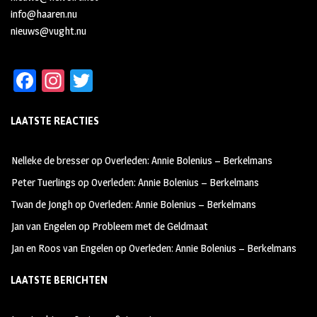
info@haaren.nu
nieuws@vught.nu
Fa
In
T
ce
st
wi
LAATSTE REACTIES
b
ag
tt
oo
ra
er
Nelleke de bresser
op
Overleden: Annie Bolenius – Berkelmans
k
m
Peter Tuerlings
op
Overleden: Annie Bolenius – Berkelmans
Twan de Jongh
op
Overleden: Annie Bolenius – Berkelmans
Jan van Engelen
op
Probleem met de Geldmaat
Jan en Roos van Engelen
op
Overleden: Annie Bolenius – Berkelmans
LAATSTE BERICHTEN