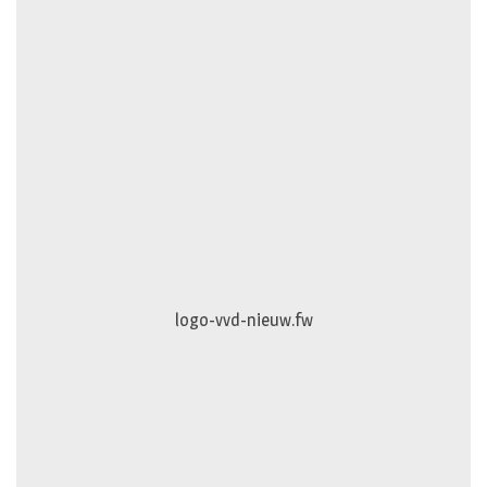
logo-vvd-nieuw.fw
Puur-en-Pracht