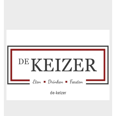
dejong-auto
de-keizer