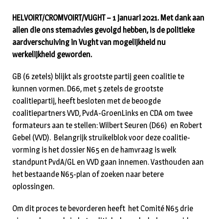
HELVOIRT/CROMVOIRT/VUGHT – 1 januari 2021. Met dank aan
allen die ons stemadvies gevolgd hebben, is de politieke
aardver­schui­ving in Vught van mogelijkheid nu
werkelijkheid geworden.
GB (6 zetels) blijkt als grootste partij geen coalitie te
kunnen vormen. D66, met 5 zetels de grootste
coalitiepartij, heeft besloten met de beoogde
coalitiepartners VVD, PvdA-GroenLinks en CDA om twee
formateurs aan te stellen: Wilbert Seuren (D66) en Robert
Gebel (VVD). Belangrijk struikel­blok voor deze coalitie­
vorming is het dossier N65 en de hamvraag is welk
standpunt PvdA­/­GL en VVD gaan innemen. Vasthouden aan
het bestaande N65-plan of zoeken naar betere
oplossingen.
Om dit proces te bevorderen heeft het Comité N65 drie