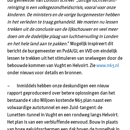
burgemeester van London schreef
„Giftige luchtver­ont­
reiniging is een volksgezondheidscrisis, vooral voor onze
kinderen. De ministers en de vori­ge burgemeester heb­ben
in het verleden te traag gehandeld. We moeten nu lessen
trekken uit de conclusie van de lijkschouwer en veel meer
doen om de do­delijke plaag van luchtvervuiling in Londen
en het hele land aan te pakken.
” Mogelijk inspi­reert dit
bericht de burgemeester en PvdA/GL en VVD om eindelijk
lessen te trekken uit het stimuleren van snelwegen door de
bebouwde ko­mmen van Vught en Helvoirt. Zie
www.n65.nl
onder nieuws voor details en bronnen.
– Inmiddels hebben onze deskundigen een nieuw
rapport geproduceerd over betere oplossingen dan het
bestaande € 180 Miljoen kostende N65 plan naast een
volwaardige autotunnel en een Zuid-tangent: de
Lunetten-tunnel in Vught en een rondweg langs Helvoirt.
Het plan is van een ver­bluf­fende eenvoud. Bouw in plaats
van hoge geluidsschermen een dak boven de tunnelbak in