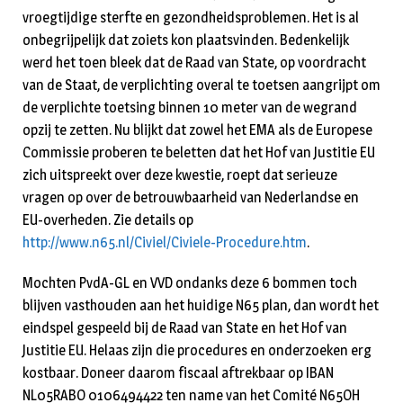
vroeg­tijdige sterfte en gezondheidsproblemen. Het is al
onbegrijpelijk dat zoiets kon plaatsvin­den. Bedenkelijk
werd het toen bleek dat de Raad van State, op voor­dracht
van de Staat, de ver­plich­ting overal te toetsen aangrijpt om
de verplichte toetsing binnen 10 meter van de wegrand
opzij te zetten. Nu blijkt dat zowel het EMA als de Europese
Commissie proberen te beletten dat het Hof van Jus­titie EU
zich uitspreekt over deze kwestie, roept dat serieuze
vragen op over de betrouwbaarheid van Ne­derlandse en
EU-overheden. Zie details op
http://www.n65.nl/Civiel/Civiele-Procedure.htm
.
Mochten PvdA-GL en VVD ondanks deze 6 bommen toch
blijven vasthouden aan het huidige N65 plan, dan wordt het
eind­spel gespeeld bij de Raad van State en het Hof van
Justitie EU. Helaas zijn die procedures en onder­zoeken erg
kostbaar. Doneer daarom fiscaal aftrekbaar op IBAN
NL05RABO 0106494422 ten name van het Comité N65OH