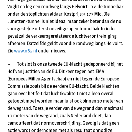
Vught en leg een rondweg langs Helvoirt i.p.v. de tunnelbak
onder de stoplichten aldaar. Kost­prijs: € 177 Mio. Die
Lunetten-tunnel is niet ideaal maar zeker beter dan de nu
voorge­stelde uiterst onveilige open tunnelbak. In ieder
geval zal de verkeersgerelateerde luchtverontreini­ging
afnemen. Datzelfde geldt voor die rondweg langs Helvoirt.
Zie
www.n65.nl
onder nieuws.
– Tot slot is onze tweede EU-klacht gedeponeerd bij het
Hof van Justitie van de EU. Dit keer tegen het EMA
(Europees Milieu Agentschap) en niet tegen de Europese
Commissie zoals bij de eer­dere EU-klacht
.
Beide klachten
gaan over het feit dat luchtkwaliteit niet alleen overal
getoetst moet worden maar juist ook binnen 10 meter van
de wegrand. Toets je verder van de weg­rand dan maxi­maal
10 meter van de wegrand, zoals Nederland doet, dan
camoufleert dat norm­over­schrij­­ding. Gevolg is dat geen
actie wordt ondernomen met als resultaat onnodige