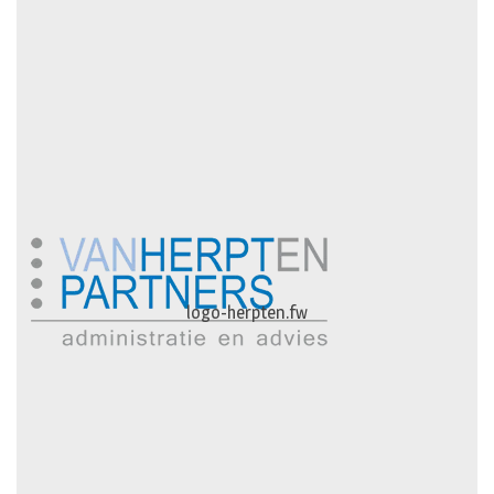
logo-herpten.fw