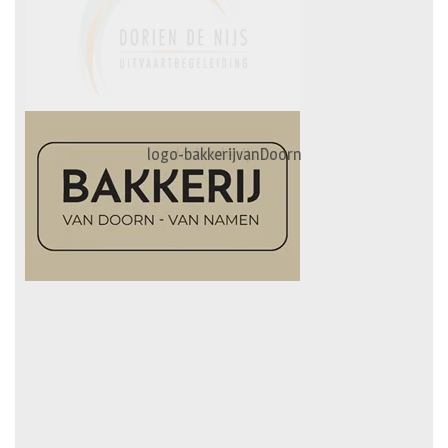
logo-bakkerijvanDoorn