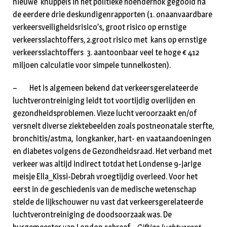
nieuwe knuppels in het politieke hoenderhok gegooid na
de eerdere drie deskundigenrapporten (1. onaanvaardbare
verkeersveiligheidsrisico’s, groot risico op ernstige
verkeersslachtoffers, 2.groot risico met kans op ernstige
verkeersslachtoffers 3. aantoonbaar veel te hoge € 412
miljoen calculatie voor simpele tunnelkosten).
– Het is algemeen bekend dat verkeersgerelateerde
luchtverontreiniging leidt tot voortijdig over­lij­den en
gezondheidsproblemen. Vieze lucht veroorzaakt en/of
versnelt diverse ziektebeelden zoals postneonatale sterfte,
bronchitis/astma, longkanker, hart- en vaataandoeningen
en diabe­tes vol­gens de Gezondheidsraad. Het verband met
verkeer was altijd indirect totdat het Londen­se 9-jarige
meisje Ella_Kissi-Debrah vroegtijdig overleed. Voor het
eerst in de geschiedenis van de me­dische wetenschap
stelde de lijkschouwer nu vast dat verkeersgerelateerde
luchtver­ont­rei­ni­ging de doodsoorzaak was. De