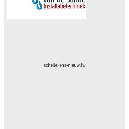
logo-vanhattum-nieuw.fw