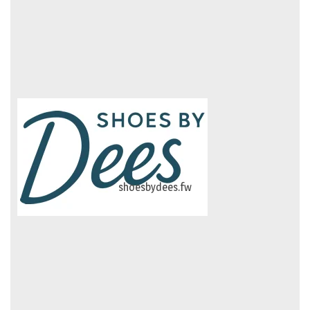
logo-studiebegeleidinghelvoirt
shoesbydees.fw