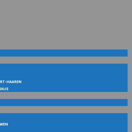
IRT-HAAREN
MAUS
UWEN