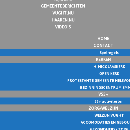
GEMEENTEBERICHTEN
VUGHT.NU
HAAREN.NU
VIDEO’S
HOME
CONTACT
Spelregels
KERKEN
H. NICOLAASKERK
OPEN KERK
PROTESTANTE GEMEENTE HELEVO
BEZINNINGSCENTRUM EM
V55+
55+ activiteiten
ZORG/WELZIJN
WELZIJN VUGHT
ACCOMODATIES EN GEBO
GEZONDHEID / ZORG