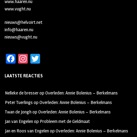
www.haaren.nu
www.vught.nu
nieuws@helvoirt.net
info@haaren.nu
nieuws@vught.nu
Fa
In
T
ce
st
wi
LAATSTE REACTIES
b
ag
tt
oo
ra
er
Nelleke de bresser
op
Overleden: Annie Bolenius – Berkelmans
k
m
Peter Tuerlings
op
Overleden: Annie Bolenius – Berkelmans
Twan de Jongh
op
Overleden: Annie Bolenius – Berkelmans
Jan van Engelen
op
Probleem met de Geldmaat
Jan en Roos van Engelen
op
Overleden: Annie Bolenius – Berkelmans