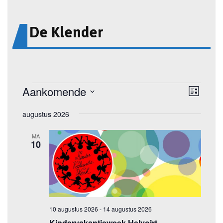
De Klender