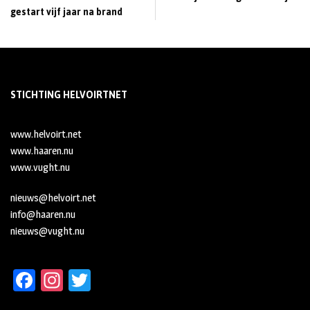
gestart vijf jaar na brand
STICHTING HELVOIRTNET
www.helvoirt.net
www.haaren.nu
www.vught.nu
nieuws@helvoirt.net
info@haaren.nu
nieuws@vught.nu
Fa
In
T
ce
st
wi