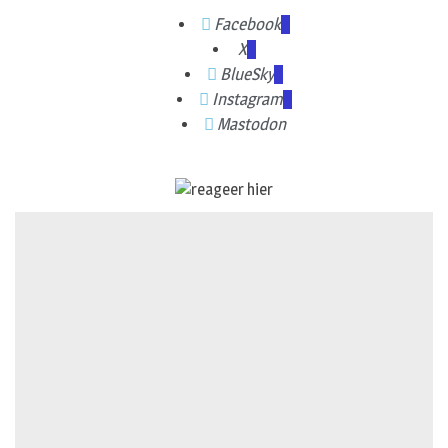
Facebook
X
BlueSky
Instagram
Mastodon