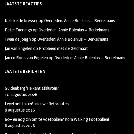
LAATSTE REACTIES
b
ag
tt
oo
ra
er
Nelleke de bresser
op
Overleden: Annie Bolenius – Berkelmans
k
m
Peter Tuerlings
op
Overleden: Annie Bolenius – Berkelmans
Twan de Jongh
op
Overleden: Annie Bolenius – Berkelmans
Jan van Engelen
op
Probleem met de Geldmaat
Jan en Roos van Engelen
op
Overleden: Annie Bolenius – Berkelmans
LAATSTE BERICHTEN
Guldenberg/Heikant afsluiten?
10 augustus 2026
Leyetocht 2026: nieuwe fietsroutes
8 augustus 2026
60+ en nog zin om te voetballen? Kom Walking Footballen!
6 augustus 2026