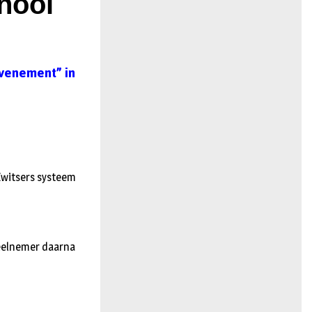
nooi
n
evenement” in
Zwitsers systeem
deelnemer daarna