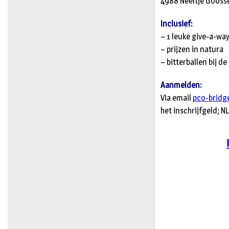
4988 Neeltje Gooss
Inclusief:
– 1 leuke give-a-wa
– prijzen in natura
– bitterballen bij de
Aanmelden:
Via email
pco-brid
het inschrijfgeld; N