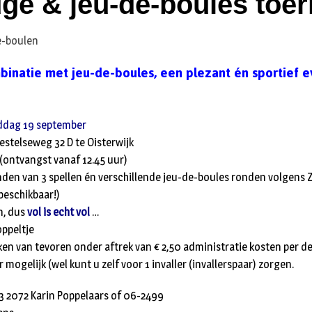
dge & jeu-de-boules toer
binatie met jeu-de-boules, een plezant én sportief 
ddag 19 september
estelseweg 32 D te Oisterwijk
(ontvangst vanaf 12.45 uur)
den van 3 spellen én verschillende jeu-de-boules ronden volgens 
beschikbaar!)
n, dus
vol is echt vol
…
oppeltje
ken van tevoren onder aftrek van € 2,50 administratie kosten per 
 mogelijk (wel kunt u zelf voor 1 invaller (invallerspaar) zorgen.
 2072 Karin Poppelaars of 06-2499