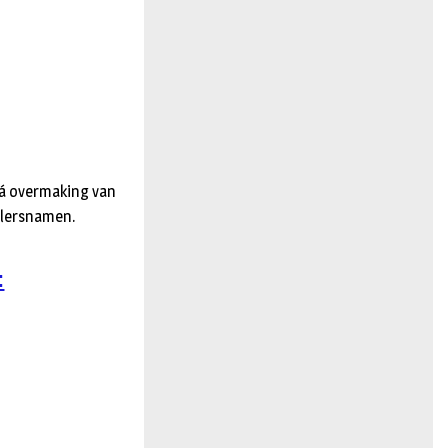
 ná overmaking van
pelersnamen.
: