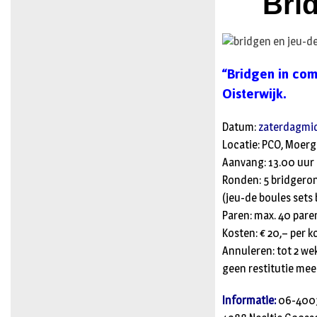
Bri
“Bridgen in com
Oisterwijk.
Datum:
zaterdagmi
Locatie: PCO, Moerg
Aanvang: 13.00 uur 
Ronden: 5 bridgeron
(jeu-de boules sets 
Paren: max. 40 pare
Kosten: € 20,– per k
Annuleren: tot 2 we
geen restitutie meer
Informatie:
06-4003