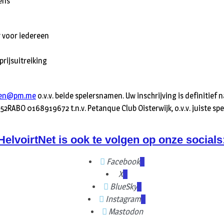
ens
y voor iedereen
 prijsuitreiking
gen@pm.me
o.v.v. beide spelersnamen. Uw inschrijving is definitief
L52RABO 0168919672 t.n.v. Petanque Club Oisterwijk, o.v.v. juiste s
HelvoirtNet is ook te volgen op onze socials
Facebook
X
BlueSky
Instagram
Mastodon