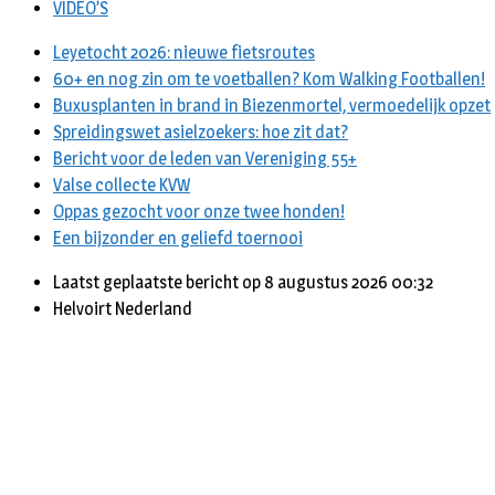
VIDEO’S
Leyetocht 2026: nieuwe fietsroutes
60+ en nog zin om te voetballen? Kom Walking Footballen!
Buxusplanten in brand in Biezenmortel, vermoedelijk opzet
Spreidingswet asielzoekers: hoe zit dat?
Bericht voor de leden van Vereniging 55+
Valse collecte KVW
Oppas gezocht voor onze twee honden!
Een bijzonder en geliefd toernooi
Laatst geplaatste bericht op 8 augustus 2026 00:32
Helvoirt Nederland