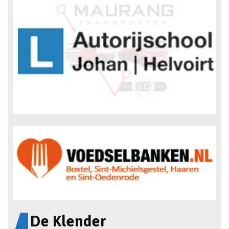
De Klender