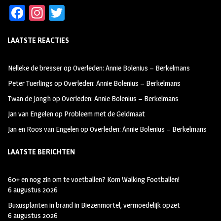
Fa
In
T
ce
st
wi
LAATSTE REACTIES
b
ag
tt
oo
ra
er
Nelleke de bresser
op
Overleden: Annie Bolenius – Berkelmans
k
m
Peter Tuerlings
op
Overleden: Annie Bolenius – Berkelmans
Twan de Jongh
op
Overleden: Annie Bolenius – Berkelmans
Jan van Engelen
op
Probleem met de Geldmaat
Jan en Roos van Engelen
op
Overleden: Annie Bolenius – Berkelmans
LAATSTE BERICHTEN
60+ en nog zin om te voetballen? Kom Walking Footballen!
6 augustus 2026
Buxusplanten in brand in Biezenmortel, vermoedelijk opzet
6 augustus 2026