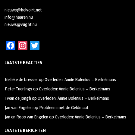
nieuws@helvoirt.net
info@haaren.nu
nieuws@vught.nu
Fa
In
T
ce
st
wi
LAATSTE REACTIES
b
ag
tt
oo
ra
er
Nelleke de bresser
op
Overleden: Annie Bolenius – Berkelmans
k
m
Peter Tuerlings
op
Overleden: Annie Bolenius – Berkelmans
Twan de Jongh
op
Overleden: Annie Bolenius – Berkelmans
Jan van Engelen
op
Probleem met de Geldmaat
Jan en Roos van Engelen
op
Overleden: Annie Bolenius – Berkelmans
LAATSTE BERICHTEN