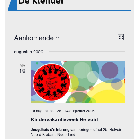
De Klender