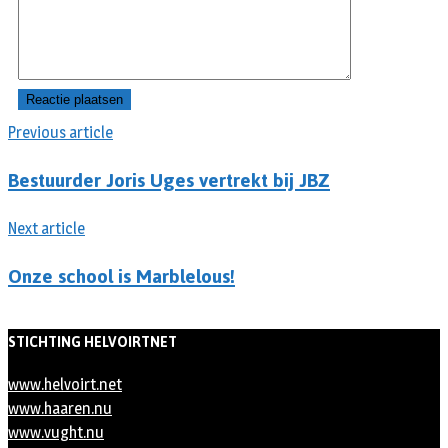
Previous article
Bestuurder Joris Uges vertrekt bij JBZ
Next article
Onze school is Marblelous!
STICHTING HELVOIRTNET
www.helvoirt.net
www.haaren.nu
www.vught.nu