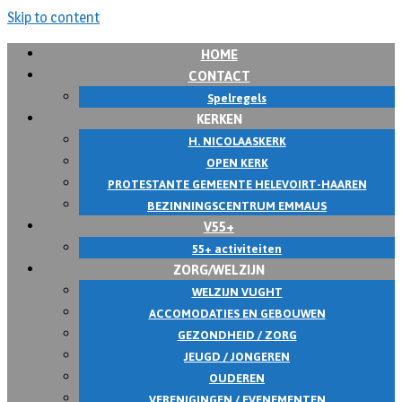
Skip to content
HOME
CONTACT
Spelregels
KERKEN
H. NICOLAASKERK
OPEN KERK
PROTESTANTE GEMEENTE HELEVOIRT-HAAREN
BEZINNINGSCENTRUM EMMAUS
V55+
55+ activiteiten
ZORG/WELZIJN
WELZIJN VUGHT
ACCOMODATIES EN GEBOUWEN
GEZONDHEID / ZORG
JEUGD / JONGEREN
OUDEREN
VERENIGINGEN / EVENEMENTEN