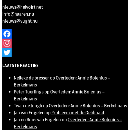
nieuws@helvoirt.net
info@haaren.nu
nieuws@vught.nu
Facebook
Instagram
Twitter
LAATSTE REACTIES
Nelleke de bresser
op
Overleden: Annie Bolenius –
Berkelmans
Peter Tuerlings
op
Overleden: Annie Bolenius –
Berkelmans
Twan de Jongh
op
Overleden: Annie Bolenius – Berkelmans
Jan van Engelen
op
Probleem met de Geldmaat
Jan en Roos van Engelen
op
Overleden: Annie Bolenius –
Berkelmans