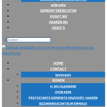
wijkradio
GEMEENTEBERICHTEN
VUGHT.NU
HAAREN.NU
VIDEO’S
x
HOME
CONTACT
Spelregels
KERKEN
H. NICOLAASKERK
OPEN KERK
PROTESTANTE GEMEENTE HELEVOIRT-HAAREN
BEZINNINGSCENTRUM EMMAUS