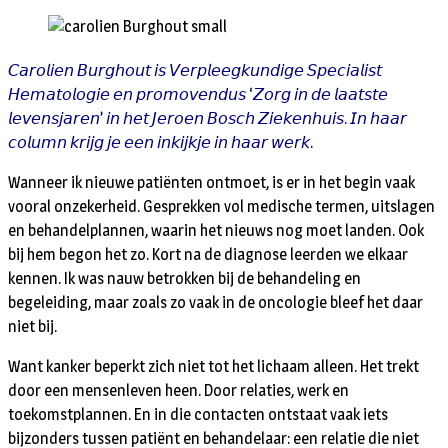
𝘊𝘢𝘳𝘰𝘭𝘪𝘦𝘯 𝘉𝘶𝘳𝘨𝘩𝘰𝘶𝘵 𝘪𝘴 𝘝𝘦𝘳𝘱𝘭𝘦𝘦𝘨𝘬𝘶𝘯𝘥𝘪𝘨𝘦 𝘚𝘱𝘦𝘤𝘪𝘢𝘭𝘪𝘴𝘵
𝘏𝘦𝘮𝘢𝘵𝘰𝘭𝘰𝘨𝘪𝘦 𝘦𝘯 𝘱𝘳𝘰𝘮𝘰𝘷𝘦𝘯𝘥𝘶𝘴 ‘𝘡𝘰𝘳𝘨 𝘪𝘯 𝘥𝘦 𝘭𝘢𝘢𝘵𝘴𝘵𝘦
𝘭𝘦𝘷𝘦𝘯𝘴𝘫𝘢𝘳𝘦𝘯’ 𝘪𝘯 𝘩𝘦𝘵 𝘑𝘦𝘳𝘰𝘦𝘯 𝘉𝘰𝘴𝘤𝘩 𝘡𝘪𝘦𝘬𝘦𝘯𝘩𝘶𝘪𝘴. 𝘐𝘯 𝘩𝘢𝘢𝘳
𝘤𝘰𝘭𝘶𝘮𝘯 𝘬𝘳𝘪𝘫𝘨 𝘫𝘦 𝘦𝘦𝘯 𝘪𝘯𝘬𝘪𝘫𝘬𝘫𝘦 𝘪𝘯 𝘩𝘢𝘢𝘳 𝘸𝘦𝘳𝘬.
Wanneer ik nieuwe patiënten ontmoet, is er in het begin vaak
vooral onzekerheid. Gesprekken vol medische termen, uitslagen
en behandelplannen, waarin het nieuws nog moet landen. Ook
bij hem begon het zo. Kort na de diagnose leerden we elkaar
kennen. Ik was nauw betrokken bij de behandeling en
begeleiding, maar zoals zo vaak in de oncologie bleef het daar
niet bij.
Want kanker beperkt zich niet tot het lichaam alleen. Het trekt
door een mensenleven heen. Door relaties, werk en
toekomstplannen. En in die contacten ontstaat vaak iets
bijzonders tussen patiënt en behandelaar: een relatie die niet