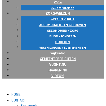
V55+
55+ activiteiten
ZORG/WELZIJN
WELZIJN VUGHT
ACCOMODATIES EN GEBOUWEN
GEZONDHEID / ZORG
JEUGD / JONGEREN
OUDEREN
VERENIGINGEN / EVENEMENTEN
wijkradio
GEMEENTEBERICHTEN
VUGHT.NU
HAAREN.NU
VIDEO’S
HOME
CONTACT
Spelregels