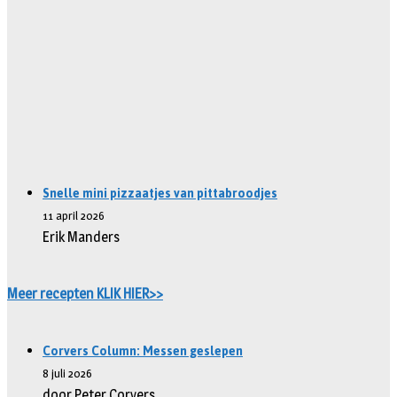
Snelle mini pizzaatjes van pittabroodjes
11 april 2026
Erik Manders
Meer recepten KLIK HIER>>
Corvers Column: Messen geslepen
8 juli 2026
door Peter Corvers