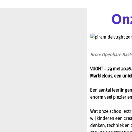
Onz
Bron: Openbare Basi
VUGHT – 29 mei 2026.
Marblelous, een uni
Een aantal leerlingen
enorm veel plezier e
Wat onze school extra
wij kinderen een cre
denken, techniek en 