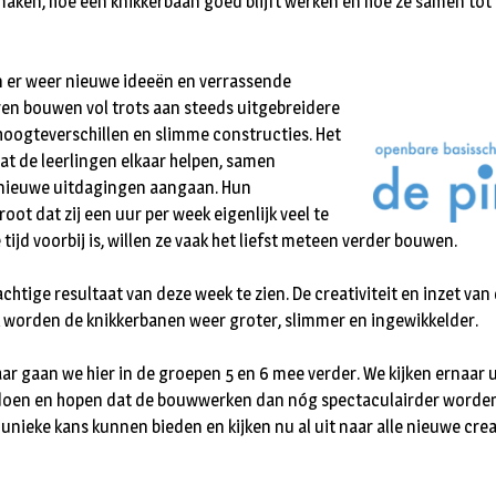
maken, hoe een knikkerbaan goed blijft werken en hoe ze samen to
 er weer nieuwe ideeën en verrassende
en bouwen vol trots aan steeds uitgebreidere
oogteverschillen en slimme constructies. Het
at de leerlingen elkaar helpen, samen
nieuwe uitdagingen aangaan. Hun
oot dat zij een uur per week eigenlijk veel te
tijd voorbij is, willen ze vaak het liefst meteen verder bouwen.
rachtige resultaat van deze week te zien. De creativiteit en inzet va
k worden de knikkerbanen weer groter, slimmer en ingewikkelder.
ar gaan we hier in de groepen 5 en 6 mee verder. We kijken ernaar
doen en hopen dat de bouwwerken dan nóg spectaculairder worden. 
unieke kans kunnen bieden en kijken nu al uit naar alle nieuwe crea