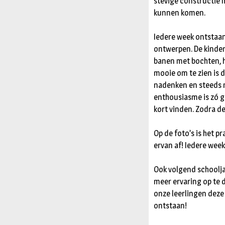
stevige constructie 
kunnen komen.
Iedere week ontstaan
ontwerpen. De kinder
banen met bochten, h
mooie om te zien is d
nadenken en steeds 
enthousiasme is zó gr
kort vinden. Zodra de 
Op de foto’s is het p
ervan af! Iedere wee
Ook volgend schoolja
meer ervaring op te 
onze leerlingen deze 
ontstaan!