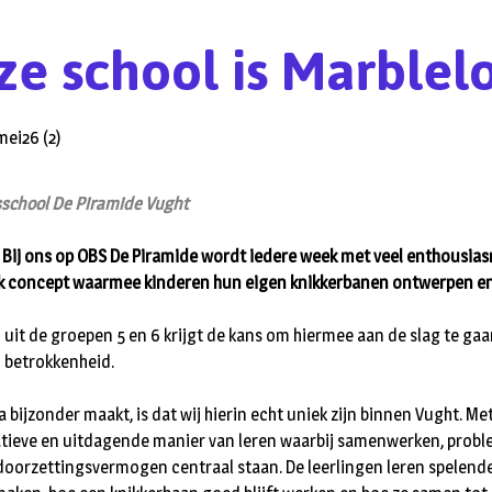
e school is Marblel
sschool De Piramide Vught
 Bij ons op OBS De Piramide wordt iedere week met veel enthousia
ek concept waarmee kinderen hun eigen knikkerbanen ontwerpen e
 uit de groepen 5 en 6 krijgt de kans om hiermee aan de slag te gaa
n betrokkenheid.
 bijzonder maakt, is dat wij hierin echt uniek zijn binnen Vught. M
atieve en uitdagende manier van leren waarbij samenwerken, pro
doorzettingsvermogen centraal staan. De leerlingen leren spelende