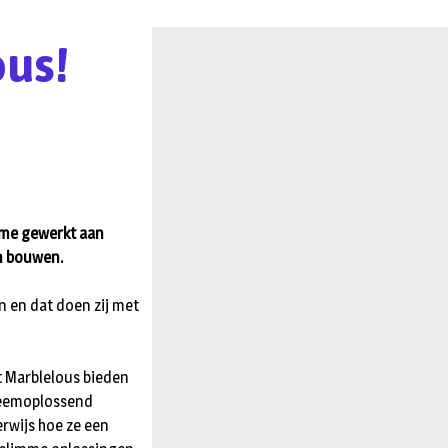
ous!
sme gewerkt aan
n bouwen.
n en dat doen zij met
et Marblelous bieden
bleemoplossend
rwijs hoe ze een