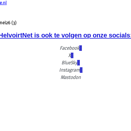
e.nl
HelvoirtNet is ook te volgen op onze socials
Facebook
X
BlueSky
Instagram
Mastodon