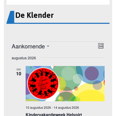
De Klender