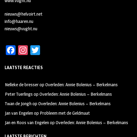
www.vught.nu
nieuws@helvoirt.net
info@haaren.nu
nieuws@vught.nu
Fa
In
T
ce
st
wi
LAATSTE REACTIES
b
ag
tt
oo
ra
er
Nelleke de bresser
op
Overleden: Annie Bolenius – Berkelmans
k
m
Peter Tuerlings
op
Overleden: Annie Bolenius – Berkelmans
Twan de Jongh
op
Overleden: Annie Bolenius – Berkelmans
Jan van Engelen
op
Probleem met de Geldmaat
Jan en Roos van Engelen
op
Overleden: Annie Bolenius – Berkelmans
LAATSTE BERICHTEN