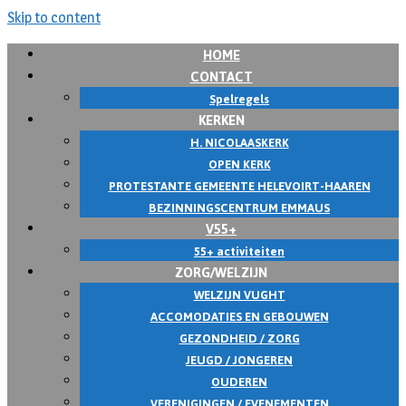
Skip to content
HOME
CONTACT
Spelregels
KERKEN
H. NICOLAASKERK
OPEN KERK
PROTESTANTE GEMEENTE HELEVOIRT-HAAREN
BEZINNINGSCENTRUM EMMAUS
V55+
55+ activiteiten
ZORG/WELZIJN
WELZIJN VUGHT
ACCOMODATIES EN GEBOUWEN
GEZONDHEID / ZORG
JEUGD / JONGEREN
OUDEREN
VERENIGINGEN / EVENEMENTEN