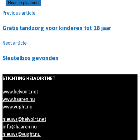
Previous article
Gratis tandzorg voor kinderen tot 18 jaar
Next article
Sleutelbos gevonden
STICHTING HELVOIRTNET
www.helvoirt.net
www.haaren.nu
www.vught.nu
nieuws@helvoirt.net
info@haaren.nu
nieuws@vught.nu