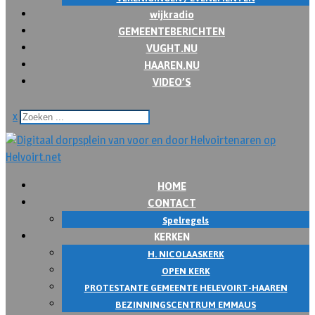
wijkradio
GEMEENTEBERICHTEN
VUGHT.NU
HAAREN.NU
VIDEO’S
x
HOME
CONTACT
Spelregels
KERKEN
H. NICOLAASKERK
OPEN KERK
PROTESTANTE GEMEENTE HELEVOIRT-HAAREN
BEZINNINGSCENTRUM EMMAUS