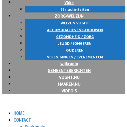
V55+
55+ activiteiten
ZORG/WELZIJN
WELZIJN VUGHT
ACCOMODATIES EN GEBOUWEN
GEZONDHEID / ZORG
JEUGD / JONGEREN
OUDEREN
VERENIGINGEN / EVENEMENTEN
wijkradio
GEMEENTEBERICHTEN
VUGHT.NU
HAAREN.NU
VIDEO’S
HOME
CONTACT
Spelregels