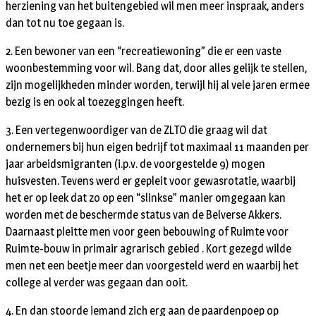
herziening van het buitengebied wil men meer inspraak, anders
dan tot nu toe gegaan is.
2. Een bewoner van een “recreatiewoning” die er een vaste
woonbestemming voor wil. Bang dat, door alles gelijk te stellen,
zijn mogelijkheden minder worden, terwijl hij al vele jaren ermee
bezig is en ook al toezeggingen heeft.
3. Een vertegenwoordiger van de ZLTO die graag wil dat
ondernemers bij hun eigen bedrijf tot maximaal 11 maanden per
jaar arbeidsmigranten (i.p.v. de voorgestelde 9) mogen
huisvesten. Tevens werd er gepleit voor gewasrotatie, waarbij
het er op leek dat zo op een “slinkse” manier omgegaan kan
worden met de beschermde status van de Belverse Akkers.
Daarnaast pleitte men voor geen bebouwing of Ruimte voor
Ruimte-bouw in primair agrarisch gebied . Kort gezegd wilde
men net een beetje meer dan voorgesteld werd en waarbij het
college al verder was gegaan dan ooit.
4. En dan stoorde iemand zich erg aan de paardenpoep op