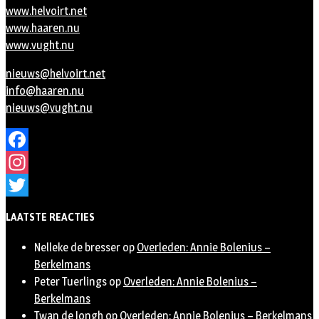
www.helvoirt.net
www.haaren.nu
www.vught.nu
nieuws@helvoirt.net
info@haaren.nu
nieuws@vught.nu
Facebook
Instagram
Twitter
LAATSTE REACTIES
Nelleke de bresser
op
Overleden: Annie Bolenius –
Berkelmans
Peter Tuerlings
op
Overleden: Annie Bolenius –
Berkelmans
Twan de Jongh
op
Overleden: Annie Bolenius – Berkelmans