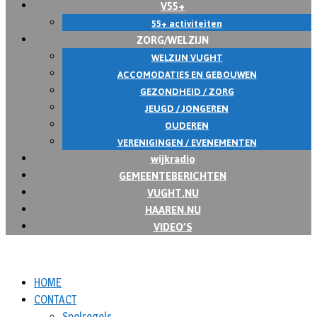
V55+
55+ activiteiten
ZORG/WELZIJN
WELZIJN VUGHT
ACCOMODATIES EN GEBOUWEN
GEZONDHEID / ZORG
JEUGD / JONGEREN
OUDEREN
VERENIGINGEN / EVENEMENTEN
wijkradio
GEMEENTEBERICHTEN
VUGHT.NU
HAAREN.NU
VIDEO’S
HOME
CONTACT
Spelregels