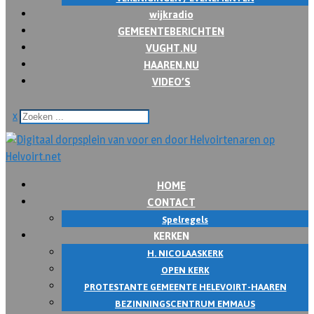
wijkradio
GEMEENTEBERICHTEN
VUGHT.NU
HAAREN.NU
VIDEO’S
x
HOME
CONTACT
Spelregels
KERKEN
H. NICOLAASKERK
OPEN KERK
PROTESTANTE GEMEENTE HELEVOIRT-HAAREN
BEZINNINGSCENTRUM EMMAUS