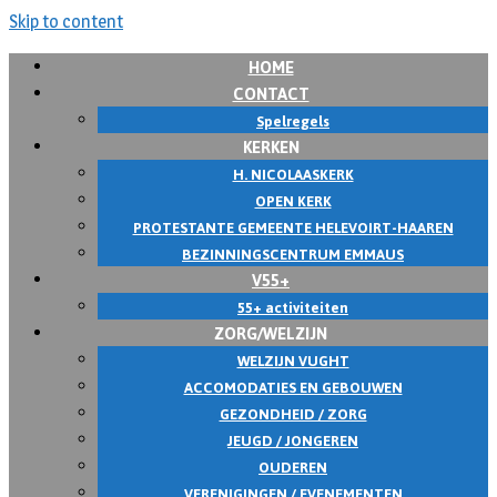
Skip to content
HOME
CONTACT
Spelregels
KERKEN
H. NICOLAASKERK
OPEN KERK
PROTESTANTE GEMEENTE HELEVOIRT-HAAREN
BEZINNINGSCENTRUM EMMAUS
V55+
55+ activiteiten
ZORG/WELZIJN
WELZIJN VUGHT
ACCOMODATIES EN GEBOUWEN
GEZONDHEID / ZORG
JEUGD / JONGEREN
OUDEREN
VERENIGINGEN / EVENEMENTEN