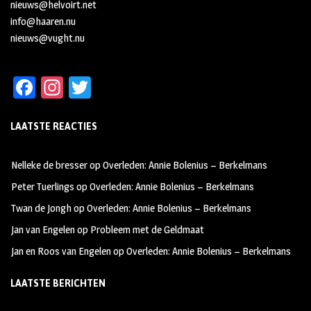
nieuws@helvoirt.net
info@haaren.nu
nieuws@vught.nu
Fa
In
T
ce
st
wi
LAATSTE REACTIES
b
ag
tt
oo
ra
er
Nelleke de bresser
op
Overleden: Annie Bolenius – Berkelmans
k
m
Peter Tuerlings
op
Overleden: Annie Bolenius – Berkelmans
Twan de Jongh
op
Overleden: Annie Bolenius – Berkelmans
Jan van Engelen
op
Probleem met de Geldmaat
Jan en Roos van Engelen
op
Overleden: Annie Bolenius – Berkelmans
LAATSTE BERICHTEN