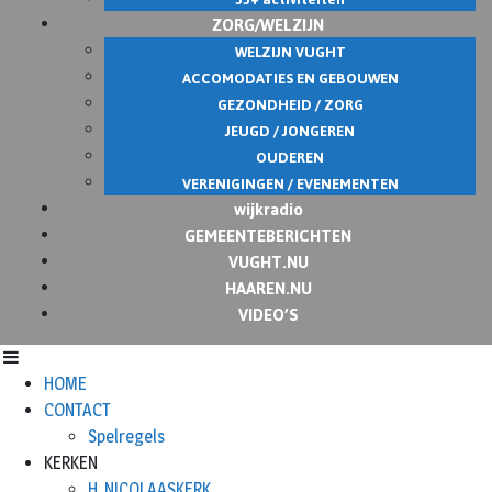
ZORG/WELZIJN
WELZIJN VUGHT
ACCOMODATIES EN GEBOUWEN
GEZONDHEID / ZORG
JEUGD / JONGEREN
OUDEREN
VERENIGINGEN / EVENEMENTEN
wijkradio
GEMEENTEBERICHTEN
VUGHT.NU
HAAREN.NU
VIDEO’S
HOME
CONTACT
Spelregels
KERKEN
H. NICOLAASKERK