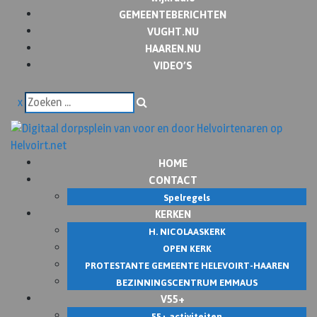
GEMEENTEBERICHTEN
VUGHT.NU
HAAREN.NU
VIDEO’S
x
HOME
CONTACT
Spelregels
KERKEN
H. NICOLAASKERK
OPEN KERK
PROTESTANTE GEMEENTE HELEVOIRT-HAAREN
BEZINNINGSCENTRUM EMMAUS
V55+
55+ activiteiten