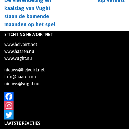
De vierendeling en
Kip vermist
kaalslag van Vught
staan de komende
maanden op het spel
STICHTING HELVOIRTNET
www.helvoirt.net
www.haaren.nu
www.vught.nu
nieuws@helvoirt.net
info@haaren.nu
nieuws@vught.nu
Facebook
Instagram
LAATSTE REACTIES
Twitter