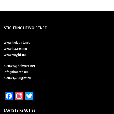
STICHTING HELVOIRTNET
www.helvoirt.net
www.haaren.nu
www.vught.nu
nieuws@helvoirt.net
info@haaren.nu
nieuws@vught.nu
Fa
In
T
ce
st
wi
LAATSTE REACTIES
b
ag
tt