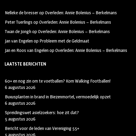
oo
ra
er
Nelleke de bresser
op
Overleden: Annie Bolenius – Berkelmans
k
m
Peter Tuerlings
op
Overleden: Annie Bolenius – Berkelmans
Twan de Jongh
op
Overleden: Annie Bolenius – Berkelmans
Jan van Engelen
op
Probleem met de Geldmaat
Jan en Roos van Engelen
op
Overleden: Annie Bolenius – Berkelmans
LAATSTE BERICHTEN
60+ en nog zin om te voetballen? Kom Walking Footballen!
6 augustus 2026
Buxusplanten in brand in Biezenmortel, vermoedelijk opzet
6 augustus 2026
Spreidingswet asielzoekers: hoe zit dat?
5 augustus 2026
Bericht voor de leden van Vereniging 55+
5 augustus 2026