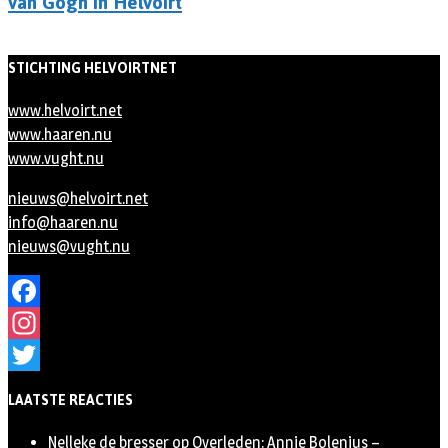
van Gogh in Helvoirt
STICHTING HELVOIRTNET
www.helvoirt.net
www.haaren.nu
www.vught.nu
nieuws@helvoirt.net
info@haaren.nu
nieuws@vught.nu
Facebook
Instagram
Twitter
LAATSTE REACTIES
Nelleke de bresser
op
Overleden: Annie Bolenius –