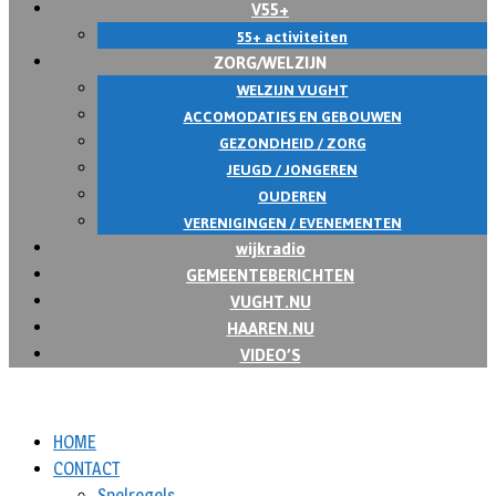
V55+
55+ activiteiten
ZORG/WELZIJN
WELZIJN VUGHT
ACCOMODATIES EN GEBOUWEN
GEZONDHEID / ZORG
JEUGD / JONGEREN
OUDEREN
VERENIGINGEN / EVENEMENTEN
wijkradio
GEMEENTEBERICHTEN
VUGHT.NU
HAAREN.NU
VIDEO’S
HOME
CONTACT
Spelregels