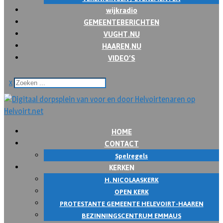
wijkradio
GEMEENTEBERICHTEN
VUGHT.NU
HAAREN.NU
VIDEO’S
x
HOME
CONTACT
Spelregels
KERKEN
H. NICOLAASKERK
OPEN KERK
PROTESTANTE GEMEENTE HELEVOIRT-HAAREN
BEZINNINGSCENTRUM EMMAUS