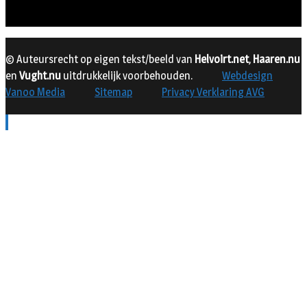
© Auteursrecht op eigen tekst/beeld van
Helvoirt.net
,
Haaren.nu
en
Vught.nu
uitdrukkelijk voorbehouden.
Webdesign
Vanoo Media
Sitemap
Privacy Verklaring AVG