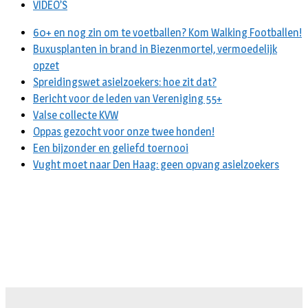
VIDEO’S
60+ en nog zin om te voetballen? Kom Walking Footballen!
Buxusplanten in brand in Biezenmortel, vermoedelijk
opzet
Spreidingswet asielzoekers: hoe zit dat?
Bericht voor de leden van Vereniging 55+
Valse collecte KVW
Oppas gezocht voor onze twee honden!
Een bijzonder en geliefd toernooi
Vught moet naar Den Haag: geen opvang asielzoekers