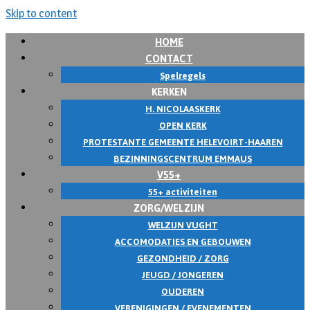
Skip to content
HOME
CONTACT
Spelregels
KERKEN
H. NICOLAASKERK
OPEN KERK
PROTESTANTE GEMEENTE HELEVOIRT-HAAREN
BEZINNINGSCENTRUM EMMAUS
V55+
55+ activiteiten
ZORG/WELZIJN
WELZIJN VUGHT
ACCOMODATIES EN GEBOUWEN
GEZONDHEID / ZORG
JEUGD / JONGEREN
OUDEREN
VERENIGINGEN / EVENEMENTEN