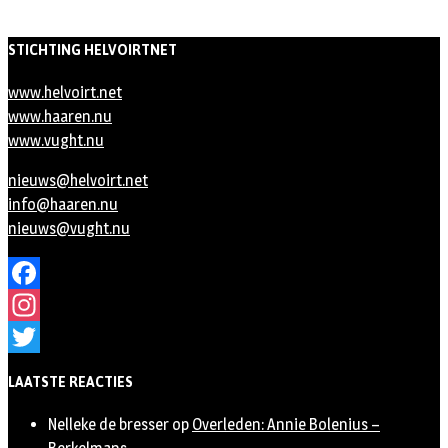
STICHTING HELVOIRTNET
www.helvoirt.net
www.haaren.nu
www.vught.nu
nieuws@helvoirt.net
info@haaren.nu
nieuws@vught.nu
Facebook
Instagram
Twitter
LAATSTE REACTIES
Nelleke de bresser
op
Overleden: Annie Bolenius –