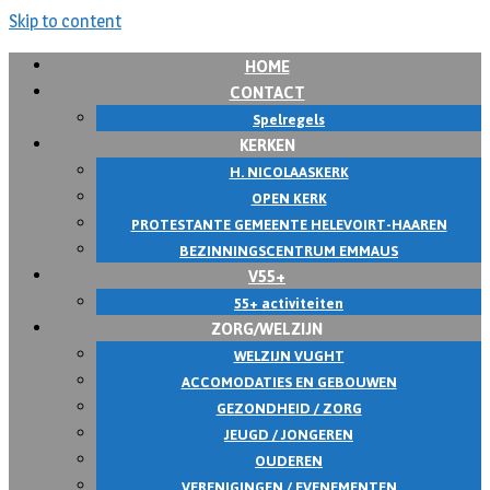
Skip to content
HOME
CONTACT
Spelregels
KERKEN
H. NICOLAASKERK
OPEN KERK
PROTESTANTE GEMEENTE HELEVOIRT-HAAREN
BEZINNINGSCENTRUM EMMAUS
V55+
55+ activiteiten
ZORG/WELZIJN
WELZIJN VUGHT
ACCOMODATIES EN GEBOUWEN
GEZONDHEID / ZORG
JEUGD / JONGEREN
OUDEREN
VERENIGINGEN / EVENEMENTEN