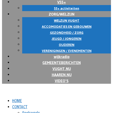
V55+
55+ activiteiten
ZORG/WELZIJN
WELZIJN VUGHT
ACCOMODATIES EN GEBOUWEN
GEZONDHEID / ZORG
JEUGD / JONGEREN
OUDEREN
VERENIGINGEN / EVENEMENTEN
wijkradio
GEMEENTEBERICHTEN
VUGHT.NU
HAAREN.NU
VIDEO’S
HOME
CONTACT
Spelregels