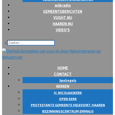
wijkradio
GEMEENTEBERICHTEN
VUGHT.NU
HAAREN.NU
VIDEO’S
x
HOME
CONTACT
Spelregels
KERKEN
H. NICOLAASKERK
OPEN KERK
PROTESTANTE GEMEENTE HELEVOIRT-HAAREN
BEZINNINGSCENTRUM EMMAUS