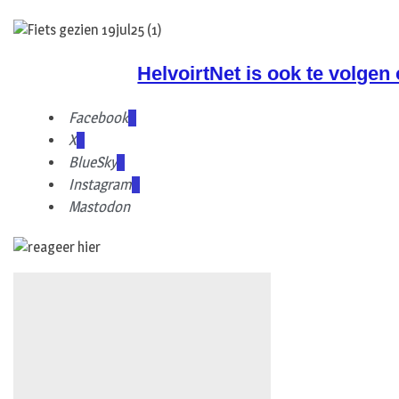
HelvoirtNet is ook te volgen
Facebook
X
BlueSky
Instagram
Mastodon