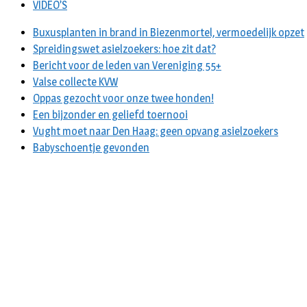
VIDEO’S
Buxusplanten in brand in Biezenmortel, vermoedelijk opzet
Spreidingswet asielzoekers: hoe zit dat?
Bericht voor de leden van Vereniging 55+
Valse collecte KVW
Oppas gezocht voor onze twee honden!
Een bijzonder en geliefd toernooi
Vught moet naar Den Haag: geen opvang asielzoekers
Babyschoentje gevonden