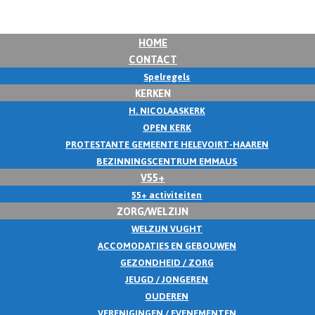
HOME
CONTACT
Spelregels
KERKEN
H. NICOLAASKERK
OPEN KERK
PROTESTANTE GEMEENTE HELEVOIRT-HAAREN
BEZINNINGSCENTRUM EMMAUS
V55+
55+ activiteiten
ZORG/WELZIJN
WELZIJN VUGHT
ACCOMODATIES EN GEBOUWEN
GEZONDHEID / ZORG
JEUGD / JONGEREN
OUDEREN
VERENIGINGEN / EVENEMENTEN