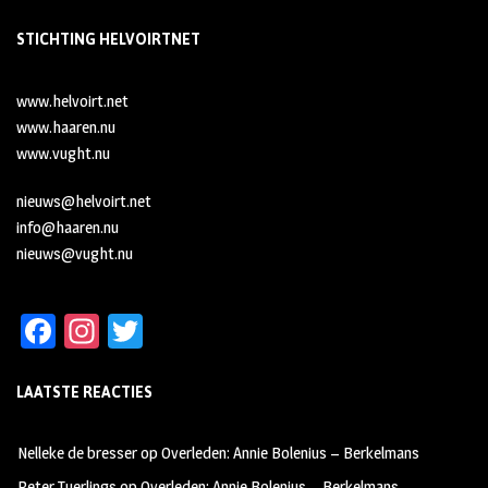
STICHTING HELVOIRTNET
www.helvoirt.net
www.haaren.nu
www.vught.nu
nieuws@helvoirt.net
info@haaren.nu
nieuws@vught.nu
Fa
In
T
ce
st
wi
LAATSTE REACTIES
b
ag
tt
oo
ra
er
Nelleke de bresser
op
Overleden: Annie Bolenius – Berkelmans
k
m
Peter Tuerlings
op
Overleden: Annie Bolenius – Berkelmans