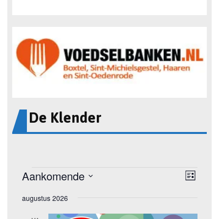
De Klender