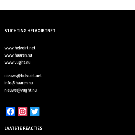
STICHTING HELVOIRTNET
www.helvoirt.net
www.haaren.nu
www.vught.nu
nieuws@helvoirt.net
info@haaren.nu
nieuws@vught.nu
Fa
In
T
ce
st
wi
LAATSTE REACTIES
b
ag
tt