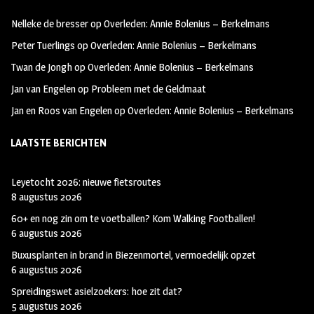
oo
ra
er
Nelleke de bresser
op
Overleden: Annie Bolenius – Berkelmans
k
m
Peter Tuerlings
op
Overleden: Annie Bolenius – Berkelmans
Twan de Jongh
op
Overleden: Annie Bolenius – Berkelmans
Jan van Engelen
op
Probleem met de Geldmaat
Jan en Roos van Engelen
op
Overleden: Annie Bolenius – Berkelmans
LAATSTE BERICHTEN
Leyetocht 2026: nieuwe fietsroutes
8 augustus 2026
60+ en nog zin om te voetballen? Kom Walking Footballen!
6 augustus 2026
Buxusplanten in brand in Biezenmortel, vermoedelijk opzet
6 augustus 2026
Spreidingswet asielzoekers: hoe zit dat?
5 augustus 2026