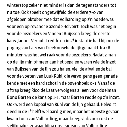
winterstop zeker niet minder is dan de tegenstanders tot
nu toe. Ook speelt ongetwijfeld de eerdere 7-0 van
afgelopen oktober mee dat Volharding op z’n hoede was
voor een op revanche azende Helvoirt. Toch was het begin
voor de bezoekers en Vincent Buijssen kreeg de eerste
e
kans. Jannes Verhulst redde en in 2
instantie had hij ook de
poging van Lars van Treek onschadelijk gemaakt. Na 16
minuten was het wel raak voor de bezoekers. Nadat 2 man
op de lijn min of meer aan het bepalen waren wie de inzet
van Buijssen van de lijn zou halen, viel de afvallende bal
voor de voeten van Luuk Rühl, die vervolgens geen genade
kende met een hard schot in de bovenhoek: 0-1. Vanaf de
aftrap kreeg Rico de Laat vervolgens alleen voor doelman
Bono Barten de kans op 1-1, maar Barten redde op z’n inzet.
Ook werd een kopbal van Rühl van de lijn gehaald. Helvoirt
e
deed in de 1
helft wel aardig mee, maar het meeste gevaar
kwam toch van Volharding, maar kreeg vlak voor rust de
gelijkmaker zowaar bijna nog cadeau van Volharding.