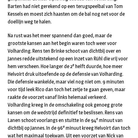
Barten had niet gerekend op een terugspeelbal van Tom
Kessels en moest zich haasten om de bal nog net voor de
doellijn weg te halen.
Na rust was het meer spannend dan goed, maar de
grootste kansen aan het begin waren toch weer voor
Volharding. Rens ten Brinke schoot van dichtbij over en
Jannes redde uitstekend op een inzet van Rühl die vrij voor
e
hem verscheen. Hoe langer de 2
helft duurde, hoe meer
Helvoirt druk uitoefende op de defensie van Volharding.
Die defensie wankelde, maar viel nog niet om. 9 minuten
voor tijd leek Rico dan toch het zetje te gaan geven, maar
raakte de voorzet vanaf links helemaal verkeerd.
Volharding kreeg in de omschakeling ook genoeg grote
kansen om de wedstrijd definitief te beslissen. Rens van
e
Lanen schoot voorlangs en stuitte in de 94
minuut van
e
dichtbij op Jannes. In de 96
minuut kreeg Helvoirt dan toch
wat het maximaal toekwam. Uit een voorzet van Nick van