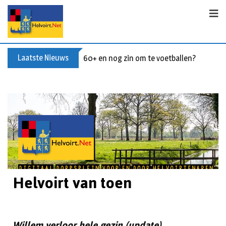
Laatste Nieuws
60+ en nog zin om te voetballen? Kom Wal
Helvoirt van toen
Willem verloor hele gezin (update)