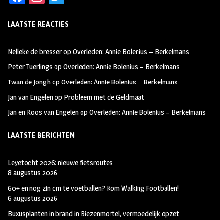
ce
st
wi
LAATSTE REACTIES
b
ag
tt
oo
ra
er
Nelleke de bresser
op
Overleden: Annie Bolenius – Berkelmans
k
m
Peter Tuerlings
op
Overleden: Annie Bolenius – Berkelmans
Twan de Jongh
op
Overleden: Annie Bolenius – Berkelmans
Jan van Engelen
op
Probleem met de Geldmaat
Jan en Roos van Engelen
op
Overleden: Annie Bolenius – Berkelmans
LAATSTE BERICHTEN
Leyetocht 2026: nieuwe fietsroutes
8 augustus 2026
60+ en nog zin om te voetballen? Kom Walking Footballen!
6 augustus 2026
Buxusplanten in brand in Biezenmortel, vermoedelijk opzet