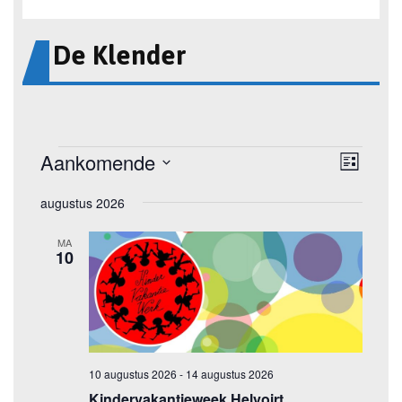
De Klender