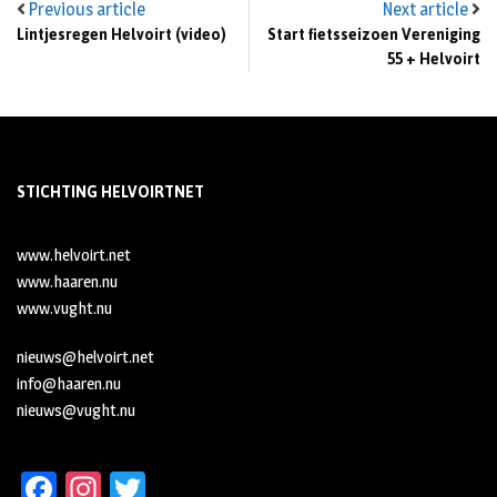
Previous article
Next article
Lintjesregen Helvoirt (video)
Start fietsseizoen Vereniging
55 + Helvoirt
STICHTING HELVOIRTNET
www.helvoirt.net
www.haaren.nu
www.vught.nu
nieuws@helvoirt.net
info@haaren.nu
nieuws@vught.nu
Fa
In
T