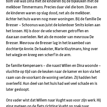
bom viel was Dina met de kinderen bij de bijkeuken met de
melkboer Timmermans. Precies daar viel die bom. Dina en
de kinderen waren op slag dood, net als de melkboer.
Achter het huis waren nog meer woningen. Bij de familie De
Bresser – Schoonus was juist de kolenboer Smits kolen aan
het lossen. Hij is door de vele scherven getroffen en
daaraan overleden. Net als de moeder van mevrouw De
Bresser. Mevrouw de Bresser lag in het kraambed van
dochtertje Annie. De baakster, Marie Kluytmans, hing over
het wiegje en kreeg een scherf in de arm.
De familie Kempenaers – die naast Willen en Dina woonde –
vluchtte op tijd van de keuken naar de kamer en kon via het
raam van de voorkant de woning verlaten. Zij hadden het
overleefd. Hun deel van het huis had wel veel schade en is
later gesloopt.
Ons vader wist dat Willem naar Vught was voor zijn werk. Hij
ging meteen op de fiets richting Vught op zoek naar