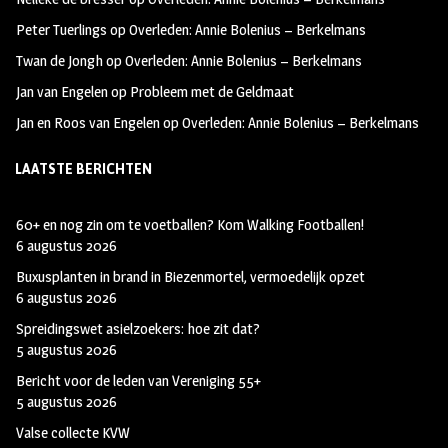
k
m
Peter Tuerlings
op
Overleden: Annie Bolenius – Berkelmans
Twan de Jongh
op
Overleden: Annie Bolenius – Berkelmans
Jan van Engelen
op
Probleem met de Geldmaat
Jan en Roos van Engelen
op
Overleden: Annie Bolenius – Berkelmans
LAATSTE BERICHTEN
60+ en nog zin om te voetballen? Kom Walking Footballen!
6 augustus 2026
Buxusplanten in brand in Biezenmortel, vermoedelijk opzet
6 augustus 2026
Spreidingswet asielzoekers: hoe zit dat?
5 augustus 2026
Bericht voor de leden van Vereniging 55+
5 augustus 2026
Valse collecte KVW