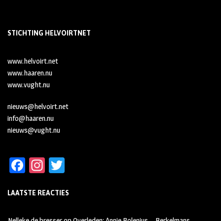
STICHTING HELVOIRTNET
www.helvoirt.net
www.haaren.nu
www.vught.nu
nieuws@helvoirt.net
info@haaren.nu
nieuws@vught.nu
Fa
In
T
ce
st
wi
LAATSTE REACTIES
b
ag
tt
oo
ra
er
Nelleke de bresser
op
Overleden: Annie Bolenius – Berkelmans