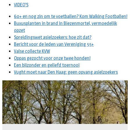
VIDEO’S
60+ en nog zin om te voetballen? Kom Walking Footballen!
Buxusplanten in brand in Biezenmortel, vermoedelijk
opzet
Spreidingswet asielzoekers: hoe zit dat?
Bericht voor de leden van Vereniging 55+
Valse collecte KVW
Oppas gezocht voor onze twee honden!
Een bijzonder en geliefd toernooi
Vught moet naar Den Haag: geen opvang asielzoekers