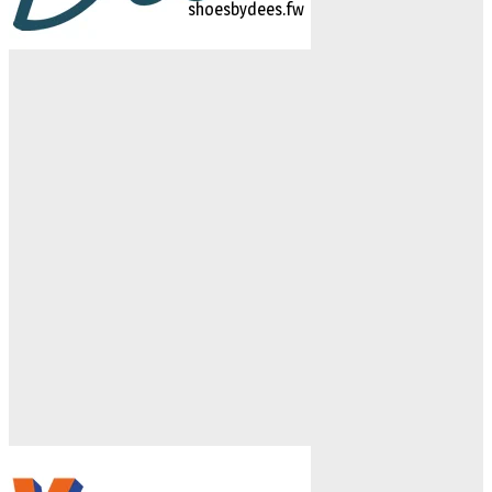
logo-studiebegeleidinghelvoirt