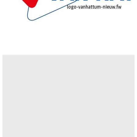
logo-vanhattum-nieuw.fw