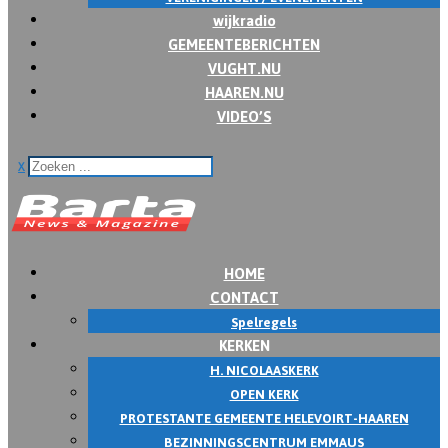
wijkradio
GEMEENTEBERICHTEN
VUGHT.NU
HAAREN.NU
VIDEO’S
x
HOME
CONTACT
Spelregels
KERKEN
H. NICOLAASKERK
OPEN KERK
PROTESTANTE GEMEENTE HELEVOIRT-HAAREN
BEZINNINGSCENTRUM EMMAUS