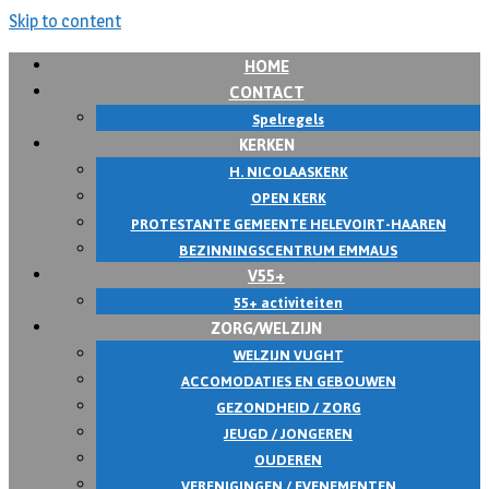
Skip to content
HOME
CONTACT
Spelregels
KERKEN
H. NICOLAASKERK
OPEN KERK
PROTESTANTE GEMEENTE HELEVOIRT-HAAREN
BEZINNINGSCENTRUM EMMAUS
V55+
55+ activiteiten
ZORG/WELZIJN
WELZIJN VUGHT
ACCOMODATIES EN GEBOUWEN
GEZONDHEID / ZORG
JEUGD / JONGEREN
OUDEREN
VERENIGINGEN / EVENEMENTEN