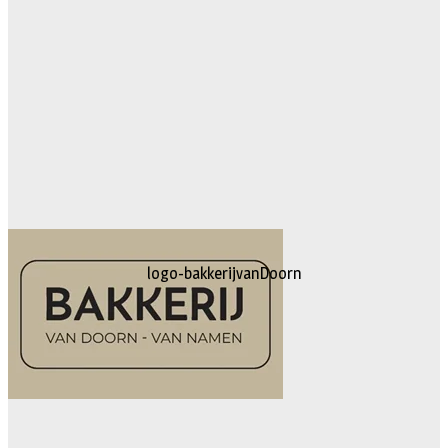
logo-bakkerijvanDoorn