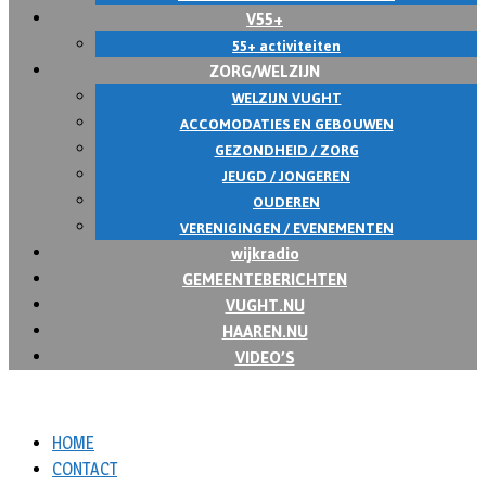
V55+
55+ activiteiten
ZORG/WELZIJN
WELZIJN VUGHT
ACCOMODATIES EN GEBOUWEN
GEZONDHEID / ZORG
JEUGD / JONGEREN
OUDEREN
VERENIGINGEN / EVENEMENTEN
wijkradio
GEMEENTEBERICHTEN
VUGHT.NU
HAAREN.NU
VIDEO’S
HOME
CONTACT