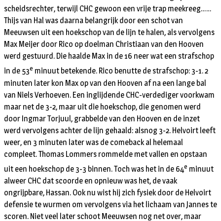
scheidsrechter, terwijl CHC gewoon een vrije trap meekreeg……
Thijs van Hal was daarna belangrijk door een schot van
Meeuwsen uit een hoekschop van de lijn te halen, als vervolgens
Max Meijer door Rico op doelman Christiaan van den Hooven
werd gestuurd. Die haalde Max in de 16 neer wat een strafschop
e
in de 53
minuut betekende. Rico benutte de strafschop: 3-1. 2
minuten later kon Max op van den Hooven af na een lange bal
van Niels Verhoeven. Een inglijdende CHC-verdediger voorkwam
maar net de 3-2, maar uit die hoekschop, die genomen werd
door Ingmar Torjuul, grabbelde van den Hooven en de inzet
werd vervolgens achter de lijn gehaald: alsnog 3-2. Helvoirt leeft
weer, en 3 minuten later was de comeback al helemaal
compleet. Thomas Lommers rommelde met vallen en opstaan
e
uit een hoekschop de 3-3 binnen. Toch was het in de 64
minuut
alweer CHC dat scoorde en opnieuw was het, de vaak
ongrijpbare, Hassan. Ook nu wist hij zich fysiek door de Helvoirt
defensie te wurmen om vervolgens via het lichaam van Jannes te
scoren. Niet veel later schoot Meeuwsen nog net over, maar