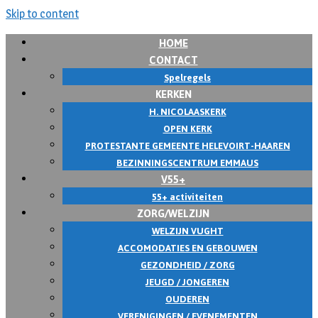
Skip to content
HOME
CONTACT
Spelregels
KERKEN
H. NICOLAASKERK
OPEN KERK
PROTESTANTE GEMEENTE HELEVOIRT-HAAREN
BEZINNINGSCENTRUM EMMAUS
V55+
55+ activiteiten
ZORG/WELZIJN
WELZIJN VUGHT
ACCOMODATIES EN GEBOUWEN
GEZONDHEID / ZORG
JEUGD / JONGEREN
OUDEREN
VERENIGINGEN / EVENEMENTEN