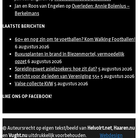
Jan en Roos van Engelen
op
Overleden: Annie Bolenius –
Berkelmans
LAATSTE BERICHTEN
60+ en nog zin om te voetballen? Kom Walking Footballen!
6 augustus 2026
Buxusplanten in brand in Biezenmortel, vermoedelijk
opzet
6 augustus 2026
Spreidingswet asielzoekers: hoe zit dat?
5 augustus 2026
Bericht voor de leden van Vereniging 55+
5 augustus 2026
Valse collecte KVW
5 augustus 2026
LIKE ONS OP FACEBOOK!
© Auteursrecht op eigen tekst/beeld van
Helvoirt.net
,
Haaren.nu
en
Vught.nu
uitdrukkelijk voorbehouden.
Webdesign