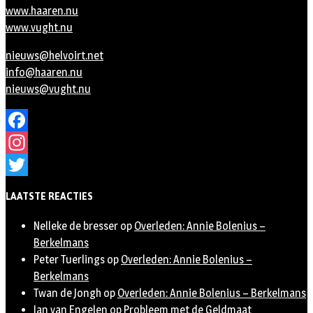
www.haaren.nu
www.vught.nu
nieuws@helvoirt.net
info@haaren.nu
nieuws@vught.nu
Facebook
Instagram
Twitter
LAATSTE REACTIES
Nelleke de bresser
op
Overleden: Annie Bolenius –
Berkelmans
Peter Tuerlings
op
Overleden: Annie Bolenius –
Berkelmans
Twan de Jongh
op
Overleden: Annie Bolenius – Berkelmans
Jan van Engelen
op
Probleem met de Geldmaat