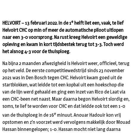
e
HELVOIRT – 13 februari 2022. In de 1
helft liet een, vaak, te lief
Helvoirt CHC op min of meer de automatische piloot uitlopen
naar een 3-0 voorsprong. Na rust kreeg Helvoirt een geweldige
opleving en kwam in kort tijdsbestek terug tot 3-3. Toch werd
het alsnog 4-3 voor de thuisploeg.
Na bijna 2 maanden afwezigheid is Helvoirt weer, officieel, terug
op het veld. De eerste competitiewedstrijd sinds 23 november
2021 was in Den Bosch tegen CHC. Helvoirt kwam goed uit de
startblokken, wat leidde tot een kopbal uit een hoekschop die
van de lijn werd gehaald en ging een inzet van Rico de Laat via
een CHC-been net naast. Maar daarna begon Helvoirt slordig en,
soms, te lief te worden voor CHC en dat leidde ook tot een 1-0
e
van de thuisploeg in de 16
minuut. Anouar Hadouir kon vrij
opstomen en z’n voorzet werd vervolgens makkelijk door Mouad
Hassan binnengelopen; 1-0. Hassan mocht niet lang daarna