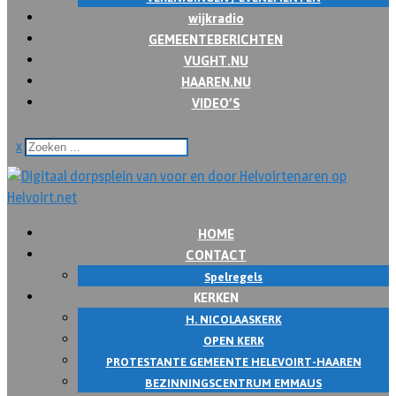
wijkradio
GEMEENTEBERICHTEN
VUGHT.NU
HAAREN.NU
VIDEO’S
x
HOME
CONTACT
Spelregels
KERKEN
H. NICOLAASKERK
OPEN KERK
PROTESTANTE GEMEENTE HELEVOIRT-HAAREN
BEZINNINGSCENTRUM EMMAUS