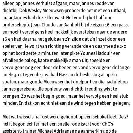
alleen op Jannes Verhulst afgaan, maar Jannes redde van
dichtbij. Ook Wesley Meeuwsen probeerde het met een uithaal,
maar Jannes had deze klemvast. Net voorbij het half uur
onderschepte Jean-Claude van Aanholt bij de eigen 16 een pass,
en mocht vervolgens heel makkelijk oversteken naar de andere
16 en had daarna het geluk aan z’n zijde dat z’n inzet door een
speler van Helvoirt van richting veranderde en daarmee de 2-0
op het bord zette. 2 minuten later pikte Younes Hadouir een
afvallende bal op, kapte makkelijk 2 man uit, speelde er
vervolgens nog een door de benen en vond vervolgens de lange
hoek: 3-0. Tegen de rust had Hassan de beslissing al op z’n
voeten, maar gunde Meeuwsen het doelpunt en die had niet op
Jannes gerekend, die opnieuw van dichtbij redding wist te
brengen. Zo was het begin goed, maar het vervolg een heel stuk
minder. En dat kon echt niet aan de wind tegen hebben gelegen.
e
Met wat wissels na rust werd gehoopt op een schokeffect. De 2
helft begon echter met een snelle rode kaart voor CHC’s
assistent-trainer Michael Adriaanse na aanmerking op de