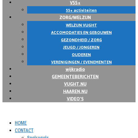
V55+
55+ activiteiten
ZORG/WELZIJN
WELZIJN VUGHT
ACCOMODATIES EN GEBOUWEN
GEZONDHEID / ZORG
JEUGD / JONGEREN
OUDEREN
VERENIGINGEN / EVENEMENTEN
wijkradio
GEMEENTEBERICHTEN
VUGHT.NU
HAAREN.NU
VIDEO’S
HOME
CONTACT
Spelregels