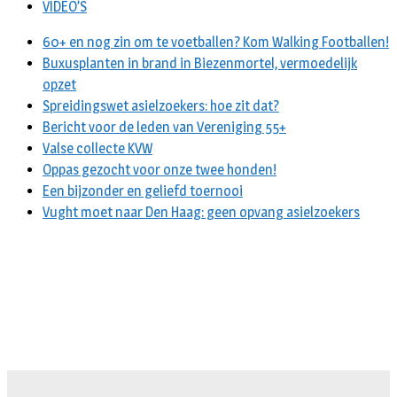
VIDEO’S
60+ en nog zin om te voetballen? Kom Walking Footballen!
Buxusplanten in brand in Biezenmortel, vermoedelijk
opzet
Spreidingswet asielzoekers: hoe zit dat?
Bericht voor de leden van Vereniging 55+
Valse collecte KVW
Oppas gezocht voor onze twee honden!
Een bijzonder en geliefd toernooi
Vught moet naar Den Haag: geen opvang asielzoekers