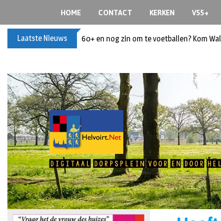
HOME
CONTACT
KERKEN
V55+
Laatste Nieuws
Buxusplanten in brand in Biezenmortel, v