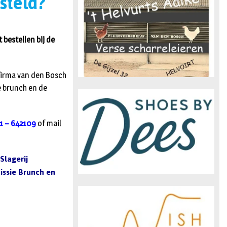
esteld?
n
 bestellen bij de
 firma van den Bosch
ie brunch en de
1 – 642109
of mail
Slagerij
issie Brunch en