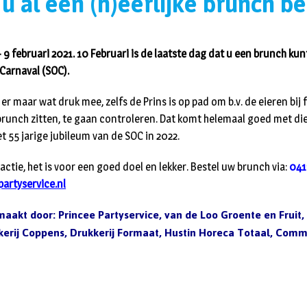
u al een (h)eerlijke brunch b
 februari 2021. 10 Februari is de laatste dag dat u een brunch kunt
Carnaval (SOC).
er maar wat druk mee, zelfs de Prins is op pad om b.v. de eieren bij
de brunch zitten, te gaan controleren. Dat komt helemaal goed met d
t 55 jarige jubileum van de SOC in 2022.
ctie, het is voor een goed doel en lekker. Bestel uw brunch via:
041
artyservice.nl
akt door: Princee Partyservice, van de Loo Groente en Fruit, 
rij Coppens, Drukkerij Formaat, Hustin Horeca Totaal, Comm