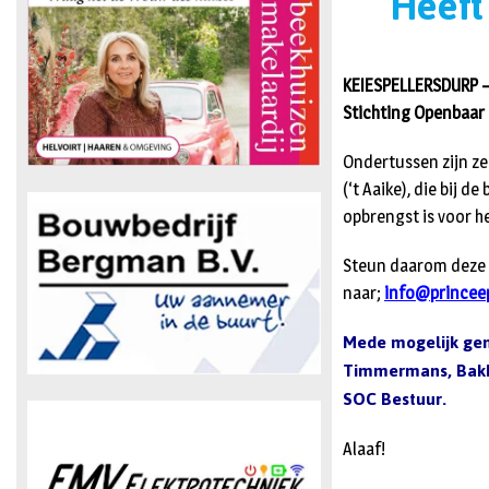
Heeft 
KEIESPELLERSDURP – 9
Stichting Openbaar 
Ondertussen zijn ze 
(‘t Aaike), die bij 
opbrengst is voor he
Steun daarom deze a
naar;
info@princeep
Mede mogelijk gema
Timmermans, Bakke
SOC Bestuur.
Alaaf!