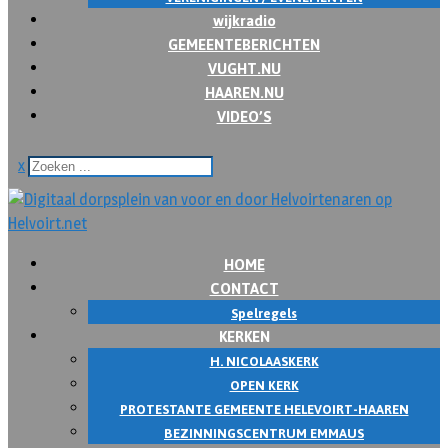
wijkradio
GEMEENTEBERICHTEN
VUGHT.NU
HAAREN.NU
VIDEO’S
x
HOME
CONTACT
Spelregels
KERKEN
H. NICOLAASKERK
OPEN KERK
PROTESTANTE GEMEENTE HELEVOIRT-HAAREN
BEZINNINGSCENTRUM EMMAUS