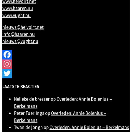
www.helvoirt.net
www.haaren.nu
www.vught.nu
nieuws@helvoirt.net
info@haaren.nu
nieuws@vught.nu
Facebook
Instagram
Twitter
LAATSTE REACTIES
Nelleke de bresser
op
Overleden: Annie Bolenius –
Berkelmans
Peter Tuerlings
op
Overleden: Annie Bolenius –
Berkelmans
Twan de Jongh
op
Overleden: Annie Bolenius – Berkelmans