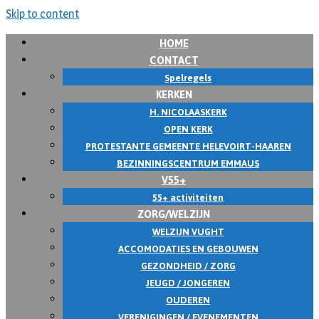
Skip to content
HOME
CONTACT
Spelregels
KERKEN
H. NICOLAASKERK
OPEN KERK
PROTESTANTE GEMEENTE HELEVOIRT-HAAREN
BEZINNINGSCENTRUM EMMAUS
V55+
55+ activiteiten
ZORG/WELZIJN
WELZIJN VUGHT
ACCOMODATIES EN GEBOUWEN
GEZONDHEID / ZORG
JEUGD / JONGEREN
OUDEREN
VERENIGINGEN / EVENEMENTEN