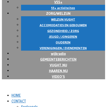
V55+
55+ activiteiten
ZORG/WELZIJN
WELZIJN VUGHT
ACCOMODATIES EN GEBOUWEN
GEZONDHEID / ZORG
JEUGD / JONGEREN
OUDEREN
VERENIGINGEN / EVENEMENTEN
wijkradio
GEMEENTEBERICHTEN
VUGHT.NU
HAAREN.NU
VIDEO’S
HOME
CONTACT
Spelregels