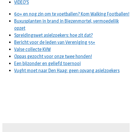
VIDEO’S
60+ en nog zin om te voetballen? Kom Walking Footballen!
Buxusplanten in brand in Biezenmortel, vermoedelijk
opzet
Spreidingswet asielzoekers: hoe zit dat?
Bericht voor de leden van Vereniging 55+
Valse collecte KVW
Oppas gezocht voor onze twee honden!
Een bijzonder en geliefd toernooi
Vught moet naar Den Haag: geen opvang asielzoekers