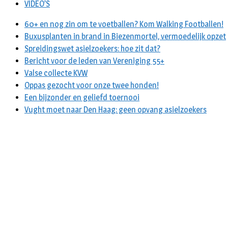
VIDEO’S
60+ en nog zin om te voetballen? Kom Walking Footballen!
Buxusplanten in brand in Biezenmortel, vermoedelijk opzet
Spreidingswet asielzoekers: hoe zit dat?
Bericht voor de leden van Vereniging 55+
Valse collecte KVW
Oppas gezocht voor onze twee honden!
Een bijzonder en geliefd toernooi
Vught moet naar Den Haag: geen opvang asielzoekers