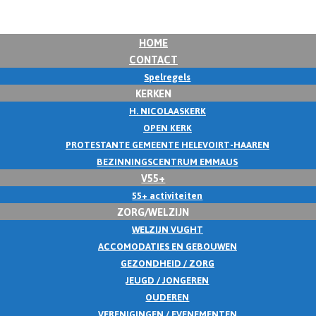
HOME
CONTACT
Spelregels
KERKEN
H. NICOLAASKERK
OPEN KERK
PROTESTANTE GEMEENTE HELEVOIRT-HAAREN
BEZINNINGSCENTRUM EMMAUS
V55+
55+ activiteiten
ZORG/WELZIJN
WELZIJN VUGHT
ACCOMODATIES EN GEBOUWEN
GEZONDHEID / ZORG
JEUGD / JONGEREN
OUDEREN
VERENIGINGEN / EVENEMENTEN