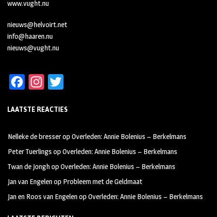
www.vught.nu
nieuws@helvoirt.net
info@haaren.nu
nieuws@vught.nu
Fa
In
T
ce
st
wi
LAATSTE REACTIES
b
ag
tt
oo
ra
er
Nelleke de bresser
op
Overleden: Annie Bolenius – Berkelmans
k
m
Peter Tuerlings
op
Overleden: Annie Bolenius – Berkelmans
Twan de Jongh
op
Overleden: Annie Bolenius – Berkelmans
Jan van Engelen
op
Probleem met de Geldmaat
Jan en Roos van Engelen
op
Overleden: Annie Bolenius – Berkelmans