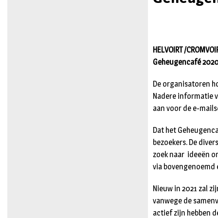
HELVOIRT /CROMVOI
Geheugencafé 2020
De organisatoren ho
Nadere informatie v
aan voor de e-mails
Dat het Geheugencaf
bezoekers. De diver
zoek naar ideeën o
via bovengenoemd e
Nieuw in 2021 zal z
vanwege de samenvo
actief zijn hebben 