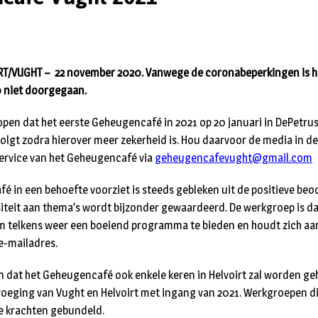
RT/
VUGHT – 22 november 2020. Vanwege de coronabeperkingen is he
 niet doorgegaan.
pen dat het eerste Geheugencafé in 2021 op 20 januari in DePetru
olgt zodra hierover meer zekerheid is. Hou daarvoor de media in de
ervice van het Geheugencafé via
geheugencafevught@gmail.com
é in een behoefte voorziet is steeds gebleken uit de positieve be
siteit aan thema’s wordt bijzonder gewaardeerd. De werkgroep is d
m telkens weer een boeiend programma te bieden en houdt zich aan
-mailadres.
ijn dat het Geheugencafé ook enkele keren in Helvoirt zal worden ge
eging van Vught en Helvoirt met ingang van 2021. Werkgroepen di
de krachten gebundeld.