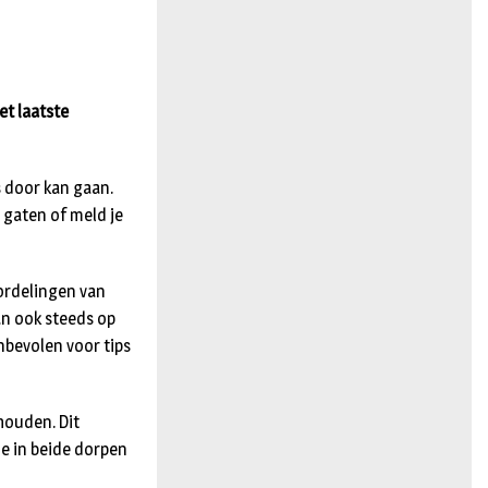
n
t laatste
s door kan gaan.
 gaten of meld je
oordelingen van
an ook steeds op
bevolen voor tips
houden. Dit
e in beide dorpen