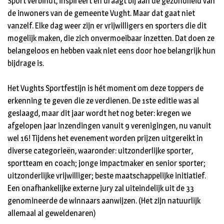
Sport verbindt, inspireert en draagt bij aan de gezondheid van
de inwoners van de gemeente Vught. Maar dat gaat niet
vanzelf. Elke dag weer zijn er vrijwilligers en sporters die dit
mogelijk maken, die zich onvermoeibaar inzetten. Dat doen ze
belangeloos en hebben vaak niet eens door hoe belangrijk hun
bijdrage is.
Het Vughts Sportfestijn is hét moment om deze toppers de
erkenning te geven die ze verdienen. De 1ste editie was al
geslaagd, maar dit jaar wordt het nog beter: kregen we
afgelopen jaar inzendingen vanuit 9 verenigingen, nu vanuit
wel 16! Tijdens het evenement worden prijzen uitgereikt in
diverse categorieën, waaronder: uitzonderlijke sporter,
sportteam en coach; jonge impactmaker en senior sporter;
uitzonderlijke vrijwilliger; beste maatschappelijke initiatief.
Een onafhankelijke externe jury zal uiteindelijk uit de 33
genomineerde de winnaars aanwijzen. (Het zijn natuurlijk
allemaal al geweldenaren)