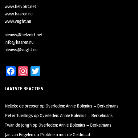
www.helvoirt.net
www.haaren.nu
www.vught.nu
nieuws@helvoirt.net
info@haaren.nu
nieuws@vught.nu
Fa
In
T
ce
st
wi
LAATSTE REACTIES
b
ag
tt
oo
ra
er
Nelleke de bresser
op
Overleden: Annie Bolenius – Berkelmans
k
m
Peter Tuerlings
op
Overleden: Annie Bolenius – Berkelmans
Twan de Jongh
op
Overleden: Annie Bolenius – Berkelmans
Jan van Engelen
op
Probleem met de Geldmaat