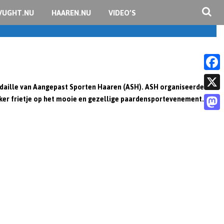
VUGHT.NU
HAAREN.NU
VIDEO’S
F
daille van Aangepast Sporten Haaren (ASH). ASH organiseerde
a
ker frietje op het mooie en gezellige paardensportevenement.
X
c
M
e
a
b
s
o
t
o
o
k
d
o