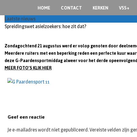
S
HOME
CONTACT
KERKEN
V55+
k
i
Laatste nieuws
p
Spreidingswet asielzoekers: hoe zit dat?
t
o
Zondagochtend 21 augustus werd er volop genoten door deelneme
c
Meerdere ruiters met een beperking reden een perfecte kuur waa
o
deze G-Paardensportmiddag alweer voor het derde opeenvolgende j
n
MEER FOTO’S KLIK HIER
t
e
n
t
Geef een reactie
Je e-mailadres wordt niet gepubliceerd.
Vereiste velden zijn 