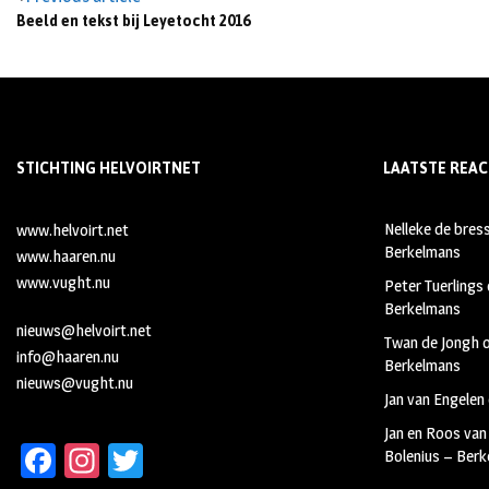
Beeld en tekst bij Leyetocht 2016
STICHTING HELVOIRTNET
LAATSTE REAC
Nelleke de bres
www.helvoirt.net
Berkelmans
www.haaren.nu
www.vught.nu
Peter Tuerlings
Berkelmans
nieuws@helvoirt.net
Twan de Jongh
info@haaren.nu
Berkelmans
nieuws@vught.nu
Jan van Engelen
Jan en Roos van
Fa
In
T
Bolenius – Ber