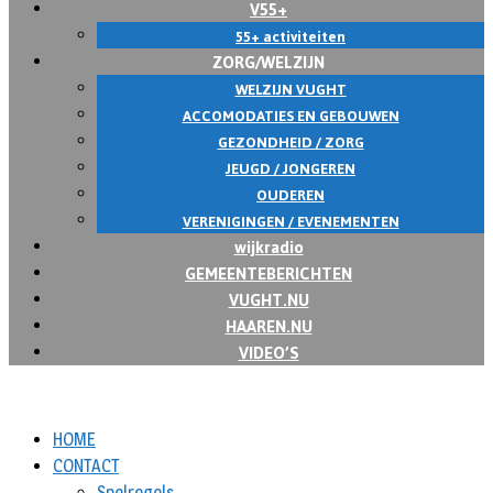
V55+
55+ activiteiten
ZORG/WELZIJN
WELZIJN VUGHT
ACCOMODATIES EN GEBOUWEN
GEZONDHEID / ZORG
JEUGD / JONGEREN
OUDEREN
VERENIGINGEN / EVENEMENTEN
wijkradio
GEMEENTEBERICHTEN
VUGHT.NU
HAAREN.NU
VIDEO’S
HOME
CONTACT
Spelregels