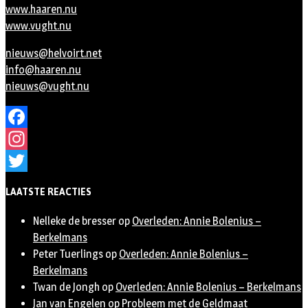
www.haaren.nu
www.vught.nu
nieuws@helvoirt.net
info@haaren.nu
nieuws@vught.nu
Facebook
Instagram
Twitter
LAATSTE REACTIES
Nelleke de bresser
op
Overleden: Annie Bolenius –
Berkelmans
Peter Tuerlings
op
Overleden: Annie Bolenius –
Berkelmans
Twan de Jongh
op
Overleden: Annie Bolenius – Berkelmans
Jan van Engelen
op
Probleem met de Geldmaat