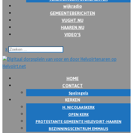
wijkradio
GEMEENTEBERICHTEN
VUGHT.NU
HAAREN.NU
VIDEO’S
x
HOME
CONTACT
Spelregels
KERKEN
H. NICOLAASKERK
OPEN KERK
PROTESTANTE GEMEENTE HELEVOIRT-HAAREN
BEZINNINGSCENTRUM EMMAUS