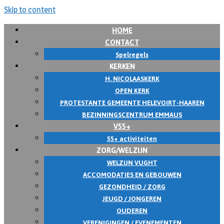
Skip to content
HOME
CONTACT
Spelregels
KERKEN
H. NICOLAASKERK
OPEN KERK
PROTESTANTE GEMEENTE HELEVOIRT-HAAREN
BEZINNINGSCENTRUM EMMAUS
V55+
55+ activiteiten
ZORG/WELZIJN
WELZIJN VUGHT
ACCOMODATIES EN GEBOUWEN
GEZONDHEID / ZORG
JEUGD / JONGEREN
OUDEREN
VERENIGINGEN / EVENEMENTEN