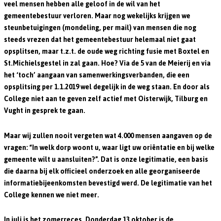
veel mensen hebben alle geloof in de wil van het
gemeentebestuur verloren. Maar nog wekelijks krijgen we
steunbetuigingen (mondeling, per mail) van mensen die nog
steeds vrezen dat het gemeentebestuur helemaal niet gaat
opsplitsen, maar t.z.t. de oude weg richting fusie met Boxtel en
St.Michielsgestel in zal gaan. Hoe? Via de 5 van de Meierij en via
het ‘toch’ aangaan van samenwerkingsverbanden, die een
opsplitsing per 1.1.2019 wel degelijk in de weg staan. En door als
College niet aan te geven zelf actief met Oisterwijk, Tilburg en
Vught in gesprek te gaan.
Maar wij zullen nooit vergeten wat 4.000 mensen aangaven op de
vragen: “In welk dorp woont u, waar ligt uw oriëntatie en bij welke
gemeente wilt u aansluiten?”. Dat is onze legitimatie, een basis
die daarna bij elk officieel onderzoek en alle georganiseerde
informatiebijeenkomsten bevestigd werd. De legitimatie van het
College kennen we niet meer.
In juli is het zomerreces.
Donderdag 13 oktober
is de