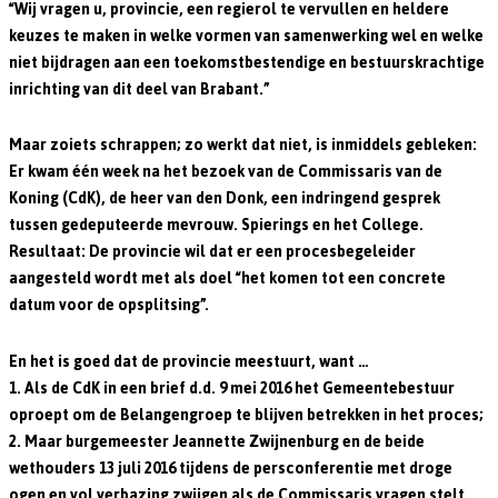
“Wij vragen u, provincie, een regierol te vervullen en heldere
keuzes te maken in welke vormen van samenwerking wel en welke
niet bijdragen aan een toekomstbestendige en bestuurskrachtige
inrichting van dit deel van Brabant.”
Maar zoiets schrappen; zo werkt dat niet, is inmiddels gebleken:
Er kwam één week na het bezoek van de Commissaris van de
Koning (CdK), de heer van den Donk, een indringend gesprek
tussen gedeputeerde mevrouw. Spierings en het College.
Resultaat: De provincie wil dat er een procesbegeleider
aangesteld wordt met als doel “het komen tot een concrete
datum voor de opsplitsing”.
En het is goed dat de provincie meestuurt, want …
1. Als de CdK in een brief d.d. 9 mei 2016 het Gemeentebestuur
oproept om de Belangengroep te blijven betrekken in het proces;
2. Maar burgemeester Jeannette Zwijnenburg en de beide
wethouders 13 juli 2016 tijdens de persconferentie met droge
ogen en vol verbazing zwijgen als de Commissaris vragen stelt