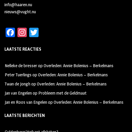
info@haaren.nu
nieuws@vught.nu
Fa
In
T
ce
st
wi
LAATSTE REACTIES
b
ag
tt
oo
ra
er
Nelleke de bresser
op
Overleden: Annie Bolenius – Berkelmans
k
m
Peter Tuerlings
op
Overleden: Annie Bolenius – Berkelmans
Twan de Jongh
op
Overleden: Annie Bolenius – Berkelmans
Jan van Engelen
op
Probleem met de Geldmaat
Jan en Roos van Engelen
op
Overleden: Annie Bolenius – Berkelmans
LAATSTE BERICHTEN
Guldenberg/Heikant afsluiten?