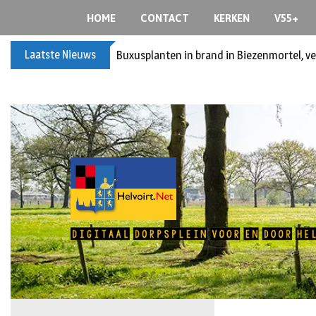
HOME
CONTACT
KERKEN
V55+
Laatste Nieuws
Buxusplanten in brand in Biezenmortel, v