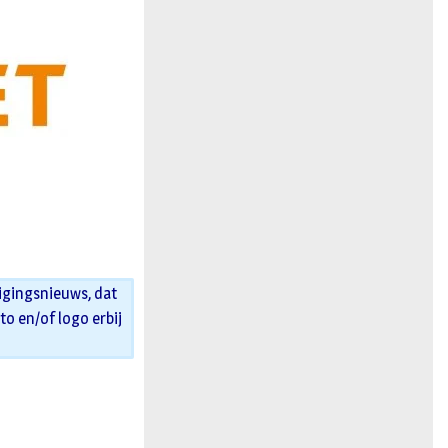
n
igingsnieuws, dat
oto en/of logo erbij