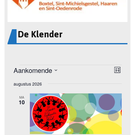
De Klender