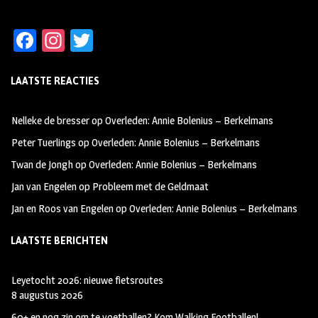
Fa
In
T
ce
st
wi
LAATSTE REACTIES
b
ag
tt
oo
ra
er
Nelleke de bresser
op
Overleden: Annie Bolenius – Berkelmans
k
m
Peter Tuerlings
op
Overleden: Annie Bolenius – Berkelmans
Twan de Jongh
op
Overleden: Annie Bolenius – Berkelmans
Jan van Engelen
op
Probleem met de Geldmaat
Jan en Roos van Engelen
op
Overleden: Annie Bolenius – Berkelmans
LAATSTE BERICHTEN
Leyetocht 2026: nieuwe fietsroutes
8 augustus 2026
60+ en nog zin om te voetballen? Kom Walking Footballen!