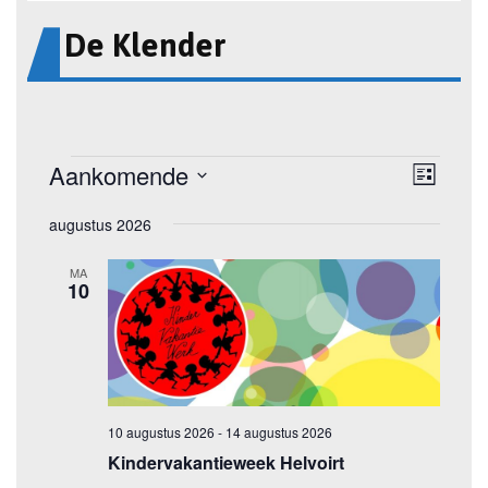
De Klender