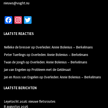
nieuws@vught.nu
Fa
In
T
ce
st
wi
LAATSTE REACTIES
b
ag
tt
oo
ra
er
Nelleke de bresser
op
Overleden: Annie Bolenius – Berkelmans
k
m
Peter Tuerlings
op
Overleden: Annie Bolenius – Berkelmans
Twan de Jongh
op
Overleden: Annie Bolenius – Berkelmans
Jan van Engelen
op
Probleem met de Geldmaat
Jan en Roos van Engelen
op
Overleden: Annie Bolenius – Berkelmans
LAATSTE BERICHTEN
Leyetocht 2026: nieuwe fietsroutes
8 augustus 2026